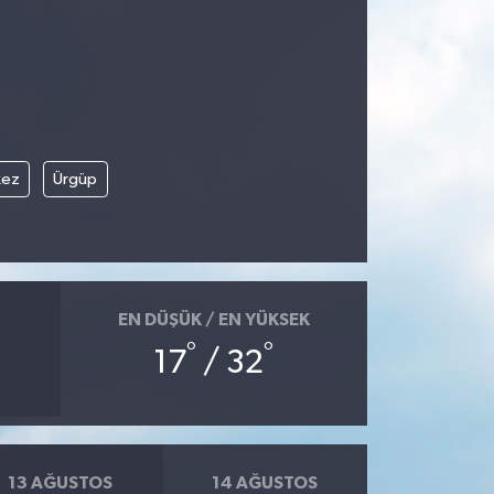
kez
Ürgüp
EN DÜŞÜK / EN YÜKSEK
°
°
17
/ 32
13 AĞUSTOS
14 AĞUSTOS