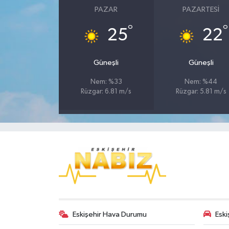
PAZAR
PAZARTESI
°
°
25
22
Güneşli
Güneşli
Nem: %33
Nem: %44
Rüzgar: 6.81 m/s
Rüzgar: 5.81 m/s
Eskişehir Hava Durumu
Eski