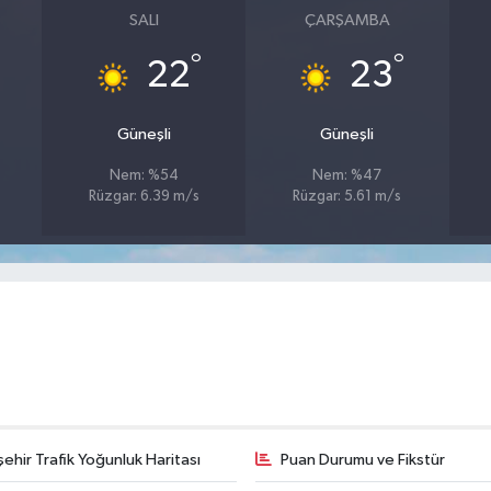
SALI
ÇARŞAMBA
°
°
22
23
Güneşli
Güneşli
Nem: %54
Nem: %47
Rüzgar: 6.39 m/s
Rüzgar: 5.61 m/s
şehir Trafik Yoğunluk Haritası
Puan Durumu ve Fikstür