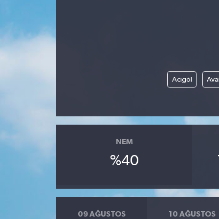
Gündem
Kültür Sanat
Magazin
Acıgöl
Ava
Politika
Sağlık
NEM
Spor
%40
Teknoloji
Yaşam
09 AĞUSTOS
10 AĞUSTOS
Yurttan