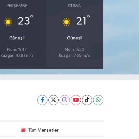
PERŞEMBE
CUMA
°
°
23
21
Güneşli
Güneşli
Nem: %47
Nem: %50
Rüzgar: 10.81 m/s
Rüzgar: 7.69 m/s
Tüm Manşetler