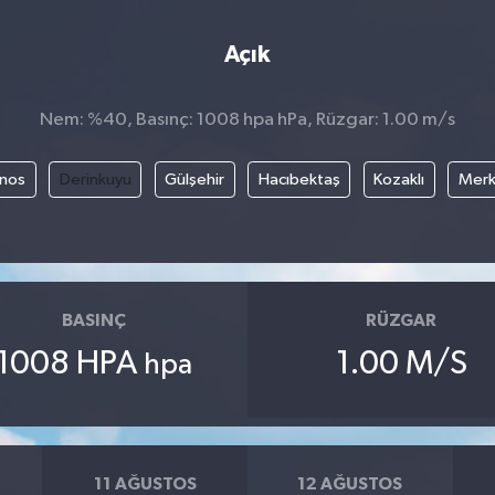
Açık
Nem: %40, Basınç: 1008 hpa hPa, Rüzgar: 1.00 m/s
nos
Derinkuyu
Gülşehir
Hacıbektaş
Kozaklı
Mer
BASINÇ
RÜZGAR
1008 HPA
1.00 M/S
hpa
11 AĞUSTOS
12 AĞUSTOS