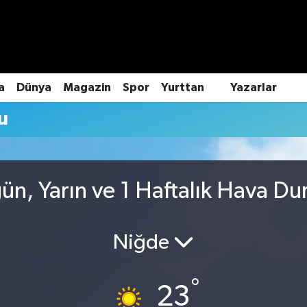
a
Dünya
Magazin
Spor
Yurttan
Yazarlar
u
n, Yarın ve 1 Haftalık Hava D
Niğde
°
23