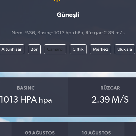
Güneşli
Nem: %36, Basınç: 1013 hpa hPa, Rüzgar: 2.39 m/s
Altunhisar
Bor
Çamardı
Çiftlik
Merkez
Ulukışla
BASINÇ
RÜZGAR
1013 HPA
2.39 M/S
hpa
09 AĞUSTOS
10 AĞUSTOS