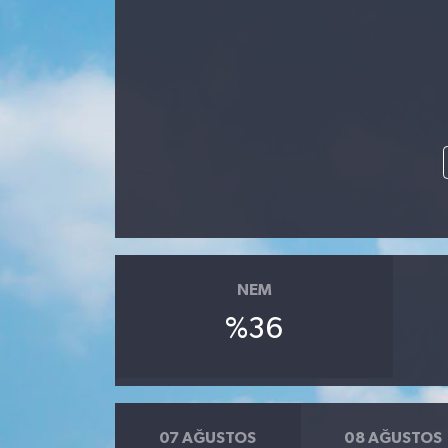
Gündem
Kültür Sanat
Magazin
Politika
Sağlık
NEM
Spor
%36
Teknoloji
Yaşam
07 AĞUSTOS
08 AĞUSTOS
Yurttan