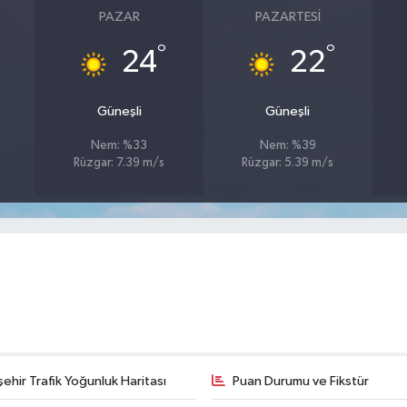
PAZAR
PAZARTESI
°
°
24
22
Güneşli
Güneşli
Nem: %33
Nem: %39
Rüzgar: 7.39 m/s
Rüzgar: 5.39 m/s
şehir Trafik Yoğunluk Haritası
Puan Durumu ve Fikstür