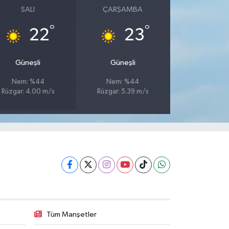
SALI
ÇARŞAMBA
°
°
22
23
Güneşli
Güneşli
Nem: %44
Nem: %44
Rüzgar: 4.00 m/s
Rüzgar: 5.39 m/s
Tüm Manşetler