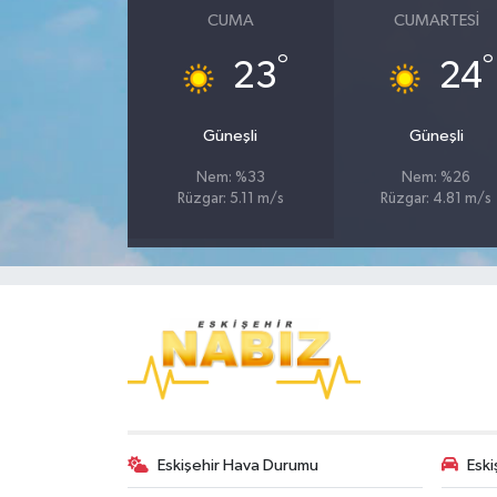
CUMA
CUMARTESI
°
°
23
24
Güneşli
Güneşli
Nem: %33
Nem: %26
Rüzgar: 5.11 m/s
Rüzgar: 4.81 m/s
Eskişehir Hava Durumu
Eski