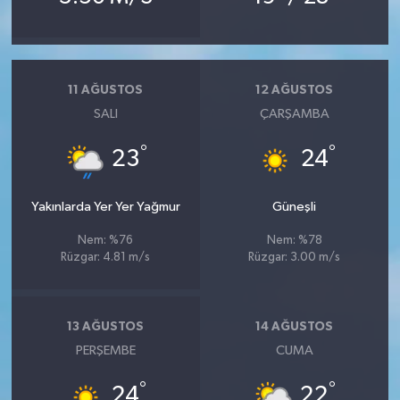
11 AĞUSTOS
12 AĞUSTOS
SALI
ÇARŞAMBA
°
°
23
24
Yakınlarda Yer Yer Yağmur
Güneşli
Nem: %76
Nem: %78
Rüzgar: 4.81 m/s
Rüzgar: 3.00 m/s
13 AĞUSTOS
14 AĞUSTOS
PERŞEMBE
CUMA
°
°
24
22