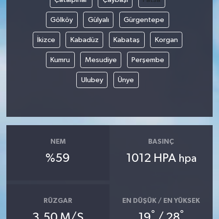
Gölköy
Gülyalı
Gürgentepe
İkizce
Kabadüz
Kabataş
Korgan
Kumru
Mesudiye
Perşembe
Ulubey
Ünye
NEM
BASINÇ
%59
1012 HPA
hpa
RÜZGAR
EN DÜŞÜK / EN YÜKSEK
°
°
3.50 M/S
19
/ 28