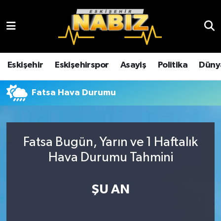
Asayiş
Eskişehir Hava Durumu
Çevre
Eskişehir Trafik Yoğunluk Haritası
Eskişehir
Eskişehirspor
Asayiş
Politika
Düny
Dünya
TFF 3.Lig 4.Grup Puan Durumu ve Fikstür
Fatsa Hava Durumu
Eğitim
Tüm Manşetler
Ekonomi
Son Dakika Haberleri
Fatsa Bugün, Yarın ve 1 Haftalık
Hava Durumu Tahmini
Eskişehir
Haber Arşivi
ŞU AN
Eskişehirspor
Genel