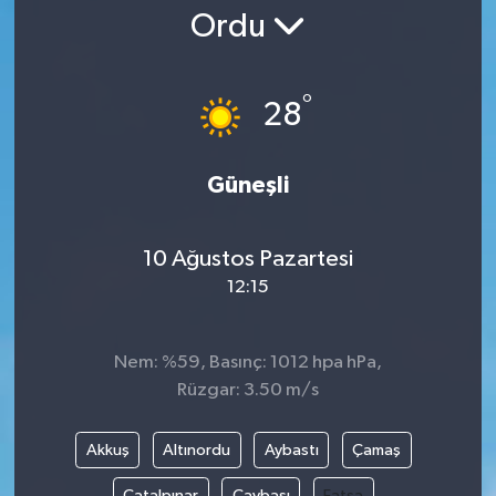
Ordu
Gündem
Kültür Sanat
°
28
Magazin
Güneşli
Politika
10 Ağustos Pazartesi
Sağlık
12:15
Spor
Nem: %59, Basınç: 1012 hpa hPa,
Teknoloji
Rüzgar: 3.50 m/s
Yaşam
Akkuş
Altınordu
Aybastı
Çamaş
Yurttan
Çatalpınar
Çaybaşı
Fatsa