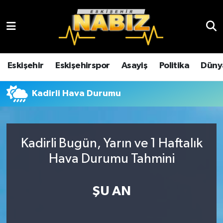
Asayiş
Eskişehir Hava Durumu
Çevre
Eskişehir Trafik Yoğunluk Haritası
Eskişehir
Eskişehirspor
Asayiş
Politika
Düny
Dünya
TFF 3.Lig 4.Grup Puan Durumu ve Fikstür
Kadirli Hava Durumu
Eğitim
Tüm Manşetler
Ekonomi
Son Dakika Haberleri
Kadirli Bugün, Yarın ve 1 Haftalık
Hava Durumu Tahmini
Eskişehir
Haber Arşivi
ŞU AN
Eskişehirspor
Genel