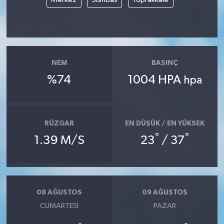
NEM
BASINÇ
%74
1004 HPA
hpa
RÜZGAR
EN DÜŞÜK / EN YÜKSEK
°
°
1.39 M/S
23
/ 37
08 AĞUSTOS
09 AĞUSTOS
CUMARTESI
PAZAR