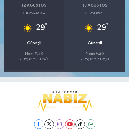
12 AĞUSTOS
13 AĞUSTOS
ÇARŞAMBA
PERŞEMBE
°
°
29
29
Güneşli
Güneşli
Nem: %53
Nem: %50
Rüzgar: 5.89 m/s
Rüzgar: 5.61 m/s