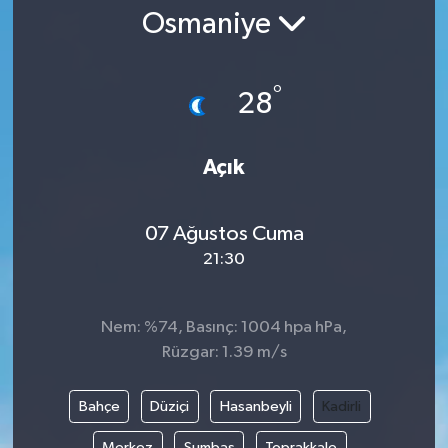
Osmaniye
Gündem
Kültür Sanat
°
28
Magazin
Açık
Politika
07 Ağustos Cuma
Sağlık
21:30
Spor
Nem: %74, Basınç: 1004 hpa hPa,
Teknoloji
Rüzgar: 1.39 m/s
Yaşam
Bahçe
Düziçi
Hasanbeyli
Kadirli
Yurttan
Merkez
Sumbas
Toprakkale