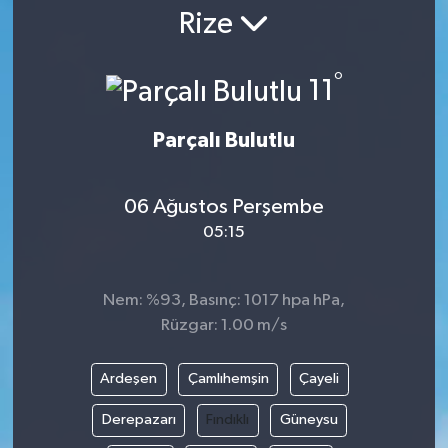
Rize
Gündem
°
11
Kültür Sanat
Magazin
Parçalı Bulutlu
Politika
06 Ağustos Perşembe
05:15
Sağlık
Spor
Nem: %93, Basınç: 1017 hpa hPa,
Rüzgar: 1.00 m/s
Teknoloji
Ardeşen
Çamlıhemşin
Çayeli
Yaşam
Derepazarı
Fındıklı
Güneysu
Yurttan