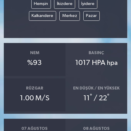
Hemşin
İkizdere
İyidere
Kalkandere
Merkez
Pazar
NEM
BASINÇ
%93
1017 HPA
hpa
RÜZGAR
EN DÜŞÜK / EN YÜKSEK
°
°
1.00 M/S
11
/ 22
07 AĞUSTOS
08 AĞUSTOS