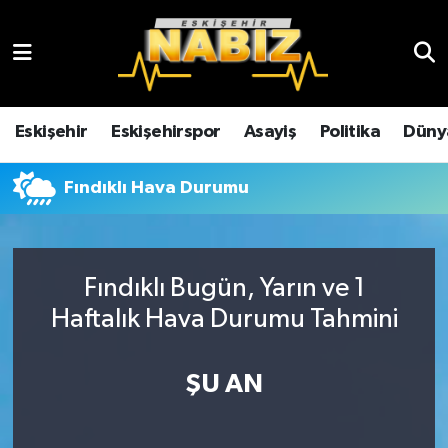
Asayiş
Eskişehir Hava Durumu
Çevre
Eskişehir Trafik Yoğunluk Haritası
Eskişehir
Eskişehirspor
Asayiş
Politika
Düny
Dünya
TFF 3.Lig 4.Grup Puan Durumu ve Fikstür
Fındıklı Hava Durumu
Eğitim
Tüm Manşetler
Ekonomi
Son Dakika Haberleri
Fındıklı Bugün, Yarın ve 1
Haftalık Hava Durumu Tahmini
Eskişehir
Haber Arşivi
ŞU AN
Eskişehirspor
Genel