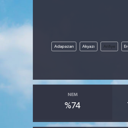
Gündem
Kültür Sanat
Magazin
Adapazarı
Akyazı
Arifiye
Er
Politika
Sağlık
Spor
NEM
Teknoloji
%74
Yaşam
Yurttan