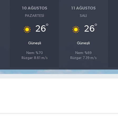
10 AĞUSTOS
11 AĞUSTOS
PAZARTESI
SALI
°
°
26
26
Güneşli
Güneşli
Nem: %70
Nem: %69
Rüzgar: 8.61 m/s
Rüzgar: 7.39 m/s