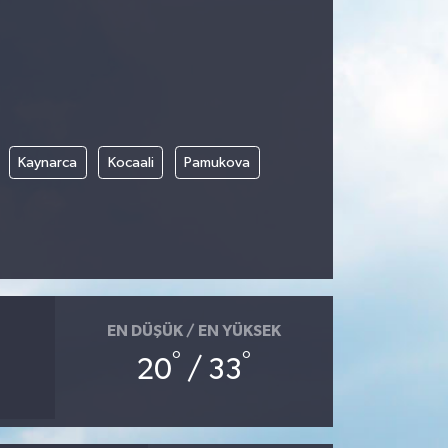
Kaynarca
Kocaali
Pamukova
EN DÜŞÜK / EN YÜKSEK
°
°
20
/ 33