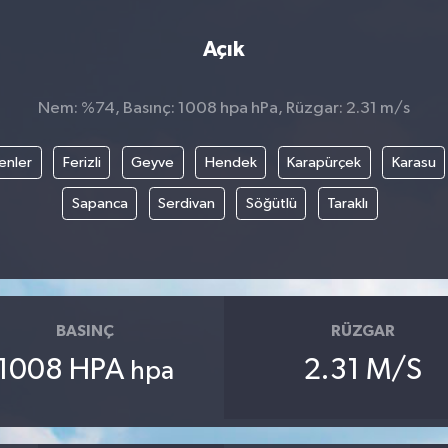
Açık
Nem: %74, Basınç: 1008 hpa hPa, Rüzgar: 2.31 m/s
enler
Ferizli
Geyve
Hendek
Karapürçek
Karasu
Sapanca
Serdivan
Söğütlü
Taraklı
BASINÇ
RÜZGAR
1008 HPA
2.31 M/S
hpa