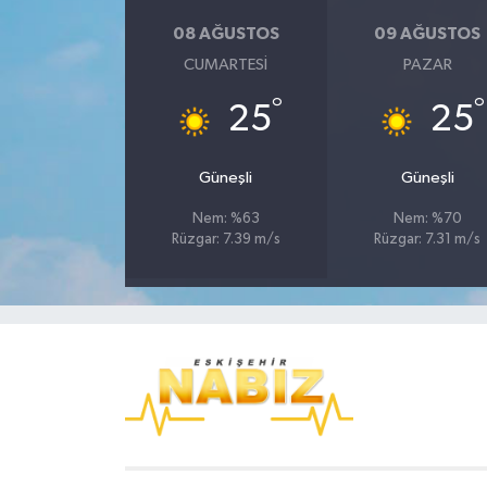
08 AĞUSTOS
09 AĞUSTOS
CUMARTESI
PAZAR
°
°
25
25
Güneşli
Güneşli
Nem: %63
Nem: %70
Rüzgar: 7.39 m/s
Rüzgar: 7.31 m/s