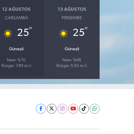
12 AĞUSTOS
13 AĞUSTOS
ÇARŞAMBA
PERŞEMBE
°
°
25
25
Güneşli
Güneşli
Nem: %70
Nem: %68
Rüzgar: 7.89 m/s
Rüzgar: 9.50 m/s