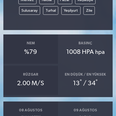
Sulusaray
Turhal
Yeşilyurt
Zile
NEM
BASINÇ
%79
1008 HPA
hpa
RÜZGAR
EN DÜŞÜK / EN YÜKSEK
°
°
2.00 M/S
13
/ 34
08 AĞUSTOS
09 AĞUSTOS