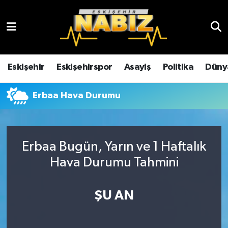
Asayiş
Eskişehir Hava Durumu
Çevre
Eskişehir Trafik Yoğunluk Haritası
Eskişehir
Eskişehirspor
Asayiş
Politika
Düny
Dünya
TFF 3.Lig 4.Grup Puan Durumu ve Fikstür
Erbaa Hava Durumu
Eğitim
Tüm Manşetler
Ekonomi
Son Dakika Haberleri
Erbaa Bugün, Yarın ve 1 Haftalık
Hava Durumu Tahmini
Eskişehir
Haber Arşivi
ŞU AN
Eskişehirspor
Genel