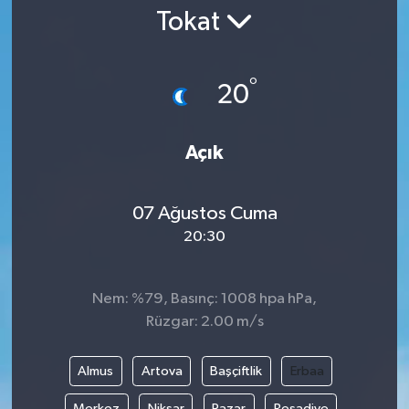
Tokat
Gündem
Kültür Sanat
°
20
Magazin
Açık
Politika
07 Ağustos Cuma
Sağlık
20:30
Spor
Nem: %79, Basınç: 1008 hpa hPa,
Teknoloji
Rüzgar: 2.00 m/s
Yaşam
Almus
Artova
Başçiftlik
Erbaa
Yurttan
Merkez
Niksar
Pazar
Reşadiye