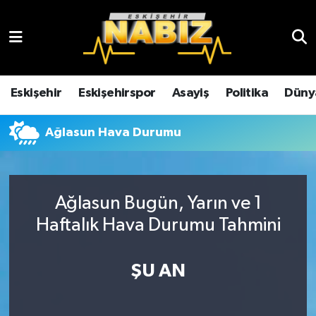
Asayiş
Eskişehir Hava Durumu
Çevre
Eskişehir Trafik Yoğunluk Haritası
Eskişehir
Eskişehirspor
Asayiş
Politika
Düny
Dünya
TFF 3.Lig 4.Grup Puan Durumu ve Fikstür
Ağlasun Hava Durumu
Eğitim
Tüm Manşetler
Ekonomi
Son Dakika Haberleri
Ağlasun Bugün, Yarın ve 1
Haftalık Hava Durumu Tahmini
Eskişehir
Haber Arşivi
ŞU AN
Eskişehirspor
Genel