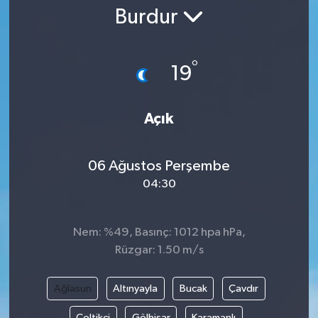
Burdur
Gündem
Kültür Sanat
°
19
Magazin
Açık
Politika
06 Ağustos Perşembe
Sağlık
04:30
Spor
Nem: %49, Basınç: 1012 hpa hPa,
Teknoloji
Rüzgar: 1.50 m/s
Yaşam
Ağlasun
Altınyayla
Bucak
Çavdır
Yurttan
Çeltikçi
Gölhisar
Karamanlı