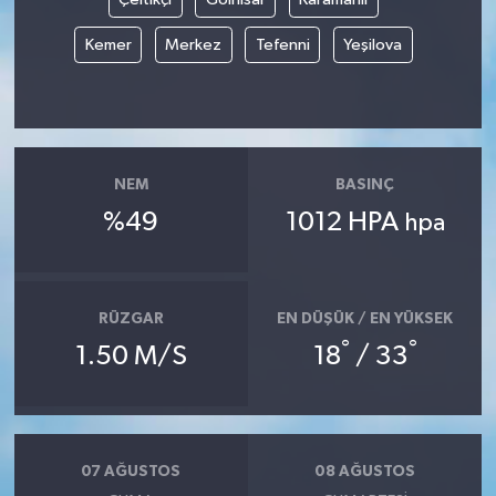
Kemer
Merkez
Tefenni
Yeşilova
NEM
BASINÇ
%49
1012 HPA
hpa
RÜZGAR
EN DÜŞÜK / EN YÜKSEK
°
°
1.50 M/S
18
/ 33
07 AĞUSTOS
08 AĞUSTOS