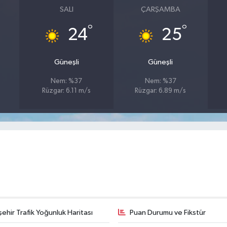
SALI
ÇARŞAMBA
°
°
24
25
Güneşli
Güneşli
Nem: %37
Nem: %37
Rüzgar: 6.11 m/s
Rüzgar: 6.89 m/s
şehir Trafik Yoğunluk Haritası
Puan Durumu ve Fikstür