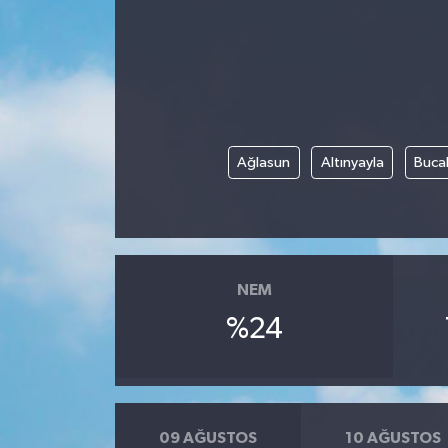
Gündem
Kültür Sanat
Magazin
Ağlasun
Altınyayla
Buca
Politika
Sağlık
NEM
Spor
%24
Teknoloji
Yaşam
09 AĞUSTOS
10 AĞUSTOS
Yurttan