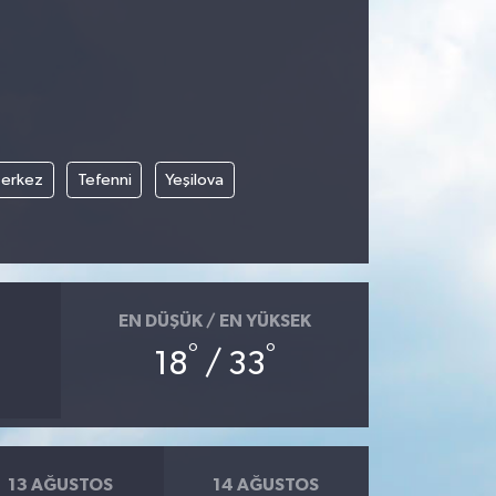
erkez
Tefenni
Yeşilova
EN DÜŞÜK / EN YÜKSEK
°
°
18
/ 33
13 AĞUSTOS
14 AĞUSTOS