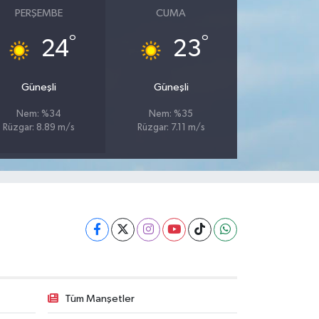
PERŞEMBE
CUMA
°
°
24
23
Güneşli
Güneşli
Nem: %34
Nem: %35
Rüzgar: 8.89 m/s
Rüzgar: 7.11 m/s
Tüm Manşetler