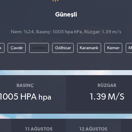
Güneşli
Nem: %24, Basınç: 1005 hpa hPa, Rüzgar: 1.39 m/s
k
Çavdır
Çeltikçi
Gölhisar
Karamanlı
Kemer
M
BASINÇ
RÜZGAR
1005 HPA
1.39 M/S
hpa
11 AĞUSTOS
12 AĞUSTOS