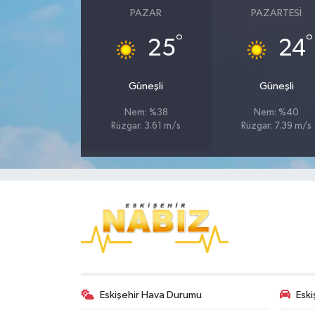
PAZAR
PAZARTESI
°
°
25
24
Güneşli
Güneşli
Nem: %38
Nem: %40
Rüzgar: 3.61 m/s
Rüzgar: 7.39 m/s
Eskişehir Hava Durumu
Eski