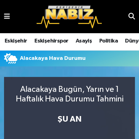
Asayiş
Eskişehir Hava Durumu
Çevre
Eskişehir Trafik Yoğunluk Haritası
Eskişehir
Eskişehirspor
Asayiş
Politika
Düny
Dünya
TFF 3.Lig 4.Grup Puan Durumu ve Fikstür
Alacakaya Hava Durumu
Eğitim
Tüm Manşetler
Ekonomi
Son Dakika Haberleri
Alacakaya Bugün, Yarın ve 1
Haftalık Hava Durumu Tahmini
Eskişehir
Haber Arşivi
ŞU AN
Eskişehirspor
Genel