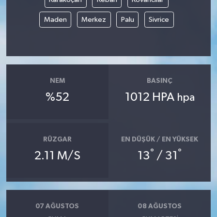
Maden
Merkez
Palu
Sivrice
NEM
BASINÇ
%52
1012 HPA
hpa
RÜZGAR
EN DÜŞÜK / EN YÜKSEK
°
°
2.11 M/S
13
/ 31
07 AĞUSTOS
08 AĞUSTOS