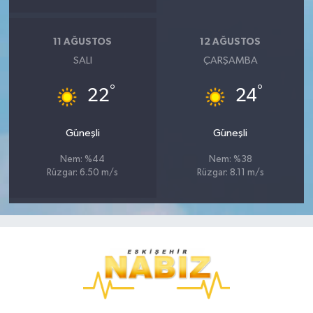
11 AĞUSTOS
12 AĞUSTOS
SALI
ÇARŞAMBA
°
°
22
24
Güneşli
Güneşli
Nem: %44
Nem: %38
Rüzgar: 6.50 m/s
Rüzgar: 8.11 m/s