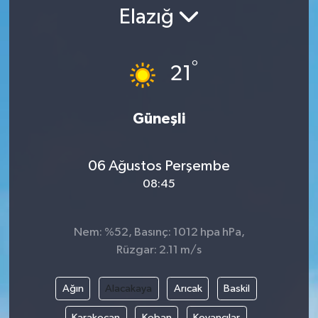
Elazığ
Gündem
Kültür Sanat
°
21
Magazin
Güneşli
Politika
06 Ağustos Perşembe
Sağlık
08:45
Spor
Nem: %52, Basınç: 1012 hpa hPa,
Teknoloji
Rüzgar: 2.11 m/s
Yaşam
Ağın
Alacakaya
Arıcak
Baskil
Yurttan
Karakoçan
Keban
Kovancılar