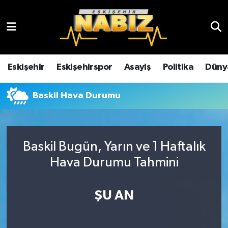
Asayiş
Eskişehir Hava Durumu
Çevre
Eskişehir Trafik Yoğunluk Haritası
Eskişehir
Eskişehirspor
Asayiş
Politika
Düny
Dünya
TFF 3.Lig 4.Grup Puan Durumu ve Fikstür
Baskil Hava Durumu
Eğitim
Tüm Manşetler
Ekonomi
Son Dakika Haberleri
Baskil Bugün, Yarın ve 1 Haftalık
Hava Durumu Tahmini
Eskişehir
Haber Arşivi
ŞU AN
Eskişehirspor
Genel