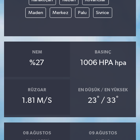
Maden
Merkez
Palu
Sivrice
NEM
BASINÇ
%27
1006 HPA
hpa
RÜZGAR
EN DÜŞÜK / EN YÜKSEK
°
°
1.81 M/S
23
/ 33
08 AĞUSTOS
09 AĞUSTOS