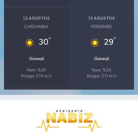
12 AĞUSTOS
13 AĞUSTOS
ÇARŞAMBA
PERŞEMBE
°
°
30
29
Güneşli
Güneşli
Nem: %26
Nem: %34
Rüzgar: 5.19 m/s
Rüzgar: 2.11 m/s