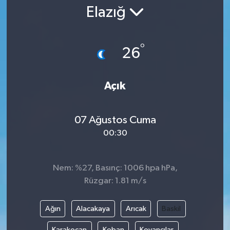
Elazığ
Gündem
Kültür Sanat
°
26
Magazin
Açık
Politika
07 Ağustos Cuma
Sağlık
00:30
Spor
Nem: %27, Basınç: 1006 hpa hPa,
Teknoloji
Rüzgar: 1.81 m/s
Yaşam
Ağın
Alacakaya
Arıcak
Baskil
Yurttan
Karakoçan
Keban
Kovancılar