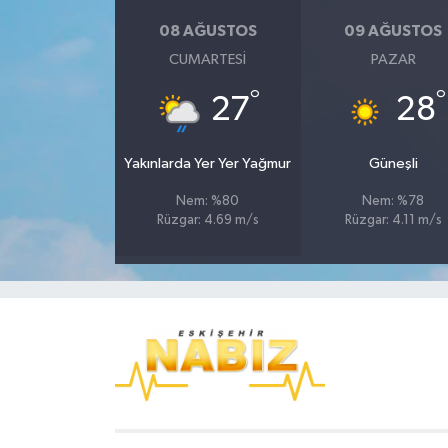
08 AĞUSTOS
09 AĞUSTOS
CUMARTESI
PAZAR
°
°
27
28
Yakınlarda Yer Yer Yağmur
Güneşli
Nem: %80
Nem: %78
Rüzgar: 4.69 m/s
Rüzgar: 4.11 m/s