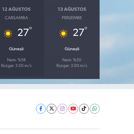
12 AĞUSTOS
13 AĞUSTOS
ÇARŞAMBA
PERŞEMBE
°
°
27
27
Güneşli
Güneşli
Nem: %58
Nem: %50
Rüzgar: 3.50 m/s
Rüzgar: 3.00 m/s