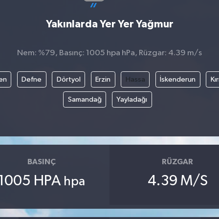
Yakınlarda Yer Yer Yağmur
Nem: %79, Basınç: 1005 hpa hPa, Rüzgar: 4.39 m/s
en
Defne
Dörtyol
Erzin
Hassa
İskenderun
Kı
Samandağ
Yayladağı
BASINÇ
RÜZGAR
1005 HPA
4.39 M/S
hpa