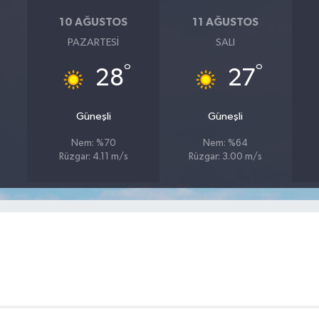
10 AĞUSTOS
11 AĞUSTOS
PAZARTESI
SALI
°
°
28
27
Güneşli
Güneşli
Nem: %70
Nem: %64
Rüzgar: 4.11 m/s
Rüzgar: 3.00 m/s