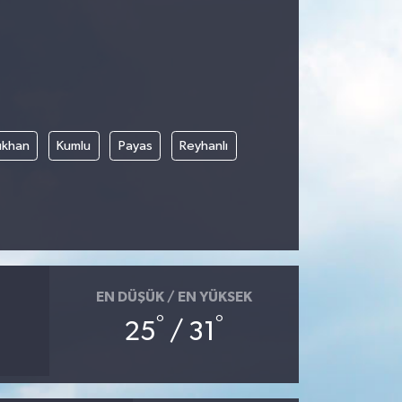
rıkhan
Kumlu
Payas
Reyhanlı
EN DÜŞÜK / EN YÜKSEK
°
°
25
/ 31