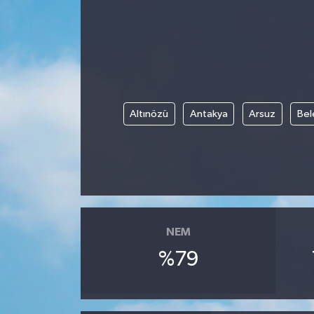
Gündem
Kültür Sanat
Magazin
Altınözü
Antakya
Arsuz
Bel
Politika
Sağlık
Spor
NEM
Teknoloji
%79
Yaşam
Yurttan