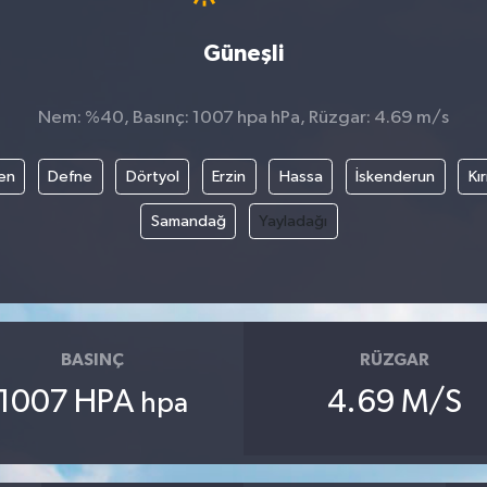
Güneşli
Nem: %40, Basınç: 1007 hpa hPa, Rüzgar: 4.69 m/s
en
Defne
Dörtyol
Erzin
Hassa
İskenderun
Kı
Samandağ
Yayladağı
BASINÇ
RÜZGAR
1007 HPA
4.69 M/S
hpa