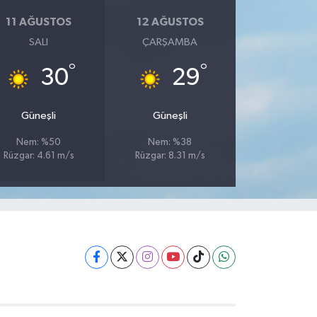
11 AĞUSTOS
12 AĞUSTOS
SALI
ÇARŞAMBA
°
°
30
29
Güneşli
Güneşli
Nem: %50
Nem: %38
Rüzgar: 4.61 m/s
Rüzgar: 8.31 m/s