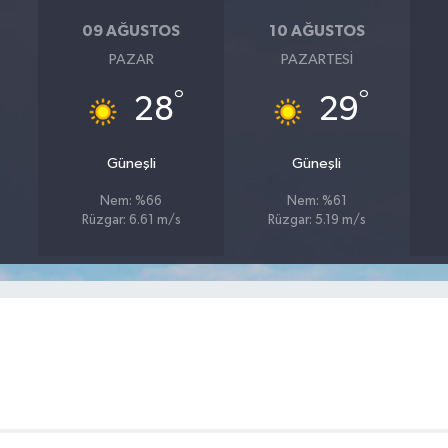
09 AĞUSTOS
10 AĞUSTOS
PAZAR
PAZARTESI
°
°
28
29
Güneşli
Güneşli
Nem: %66
Nem: %61
Rüzgar: 6.61 m/s
Rüzgar: 5.19 m/s