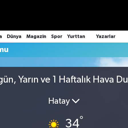
a
Dünya
Magazin
Spor
Yurttan
Yazarlar
umu
gün, Yarın ve 1 Haftalık Hava D
Hatay
°
34