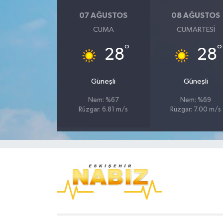
07 AĞUSTOS
08 AĞUSTOS
CUMA
CUMARTESI
°
°
28
28
Güneşli
Güneşli
Nem: %67
Nem: %69
Rüzgar: 6.81 m/s
Rüzgar: 7.00 m/s