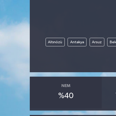
Gündem
Kültür Sanat
Magazin
Altınözü
Antakya
Arsuz
Bel
Politika
Sağlık
Spor
NEM
Teknoloji
%40
Yaşam
Yurttan