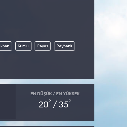
rıkhan
Kumlu
Payas
Reyhanlı
EN DÜŞÜK / EN YÜKSEK
°
°
20
/ 35