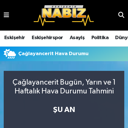
Asayiş
Eskişehir Hava Durumu
Çevre
Eskişehir Trafik Yoğunluk Haritası
Eskişehir
Eskişehirspor
Asayiş
Politika
Düny
Dünya
TFF 3.Lig 4.Grup Puan Durumu ve Fikstür
Çağlayancerit Hava Durumu
Eğitim
Tüm Manşetler
Ekonomi
Son Dakika Haberleri
Çağlayancerit Bugün, Yarın ve 1
Haftalık Hava Durumu Tahmini
Eskişehir
Haber Arşivi
ŞU AN
Eskişehirspor
Genel