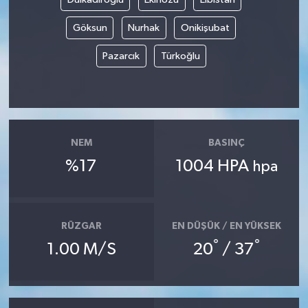
Göksun
Nurhak
Onikişubat
Pazarcık
Türkoğlu
NEM
BASINÇ
%17
1004 HPA
hpa
RÜZGAR
EN DÜŞÜK / EN YÜKSEK
°
°
1.00 M/S
20
/ 37