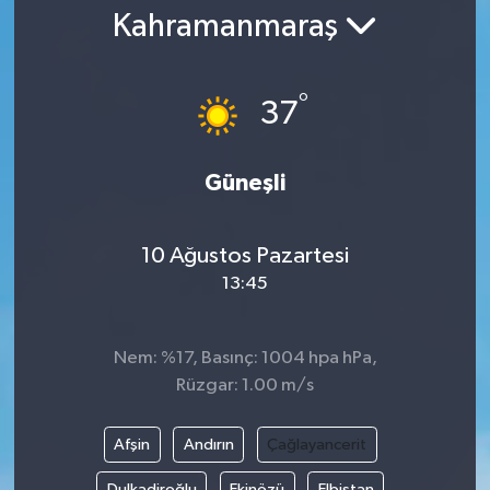
Kahramanmaraş
Gündem
Kültür Sanat
°
37
Magazin
Güneşli
Politika
10 Ağustos Pazartesi
Sağlık
13:45
Spor
Nem: %17, Basınç: 1004 hpa hPa,
Teknoloji
Rüzgar: 1.00 m/s
Yaşam
Afşin
Andırın
Çağlayancerit
Yurttan
Dulkadiroğlu
Ekinözü
Elbistan