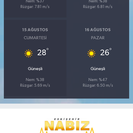
Nem: %37
Nem: %38
Rüzgar: 7.81 m/s
Rüzgar: 6.81 m/s
15 AĞUSTOS
16 AĞUSTOS
CUMARTESI
PAZAR
°
°
28
26
Güneşli
Güneşli
Nem: %38
Nem: %47
Rüzgar: 5.69 m/s
Rüzgar: 6.50 m/s