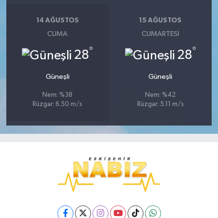
14 AĞUSTOS
15 AĞUSTOS
CUMA
CUMARTESI
°
°
28
28
Güneşli
Güneşli
Nem: %38
Nem: %42
Rüzgar: 6.50 m/s
Rüzgar: 5.11 m/s