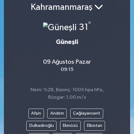
Kahramanmaraş
Gündem
°
31
Kültür Sanat
Magazin
Güneşli
Politika
09 Ağustos Pazar
09:15
Sağlık
Spor
Nem: %28, Basınç: 1005 hpa hPa,
Rüzgar: 1.00 m/s
Teknoloji
Afşin
Andırın
Çağlayancerit
Yaşam
Dulkadiroğlu
Ekinözü
Elbistan
Yurttan