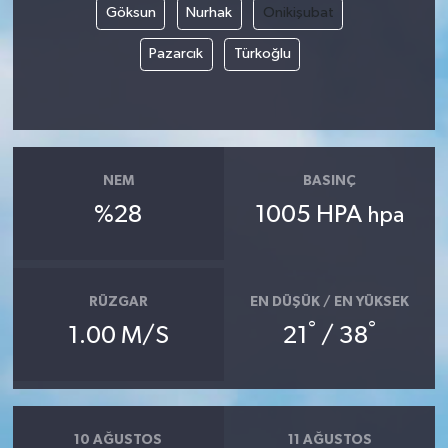
Göksun
Nurhak
Onikişubat
Pazarcık
Türkoğlu
NEM
BASINÇ
%28
1005 HPA
hpa
RÜZGAR
EN DÜŞÜK / EN YÜKSEK
°
°
1.00 M/S
21
/ 38
10 AĞUSTOS
11 AĞUSTOS