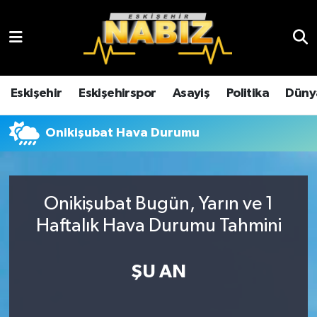
Asayiş
Eskişehir Hava Durumu
Çevre
Eskişehir Trafik Yoğunluk Haritası
Eskişehir
Eskişehirspor
Asayiş
Politika
Düny
Dünya
TFF 3.Lig 4.Grup Puan Durumu ve Fikstür
Onikişubat Hava Durumu
Eğitim
Tüm Manşetler
Ekonomi
Son Dakika Haberleri
Onikişubat Bugün, Yarın ve 1
Haftalık Hava Durumu Tahmini
Eskişehir
Haber Arşivi
ŞU AN
Eskişehirspor
Genel