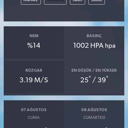
NEM
BASINÇ
%14
1002 HPA
hpa
RÜZGAR
EN DÜŞÜK / EN YÜKSEK
°
°
3.19 M/S
25
/ 39
07 AĞUSTOS
08 AĞUSTOS
CUMA
CUMARTESI