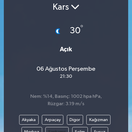
Kars
Gündem
Kültür Sanat
°
30
Magazin
Açık
Politika
06 Ağustos Perşembe
Sağlık
21:30
Spor
Nem: %14, Basınç: 1002 hpa hPa,
Teknoloji
Rüzgar: 3.19 m/s
Yaşam
Akyaka
Arpaçay
Digor
Kağızman
Yurttan
Merkez
Sarıkamış
Selim
Susuz