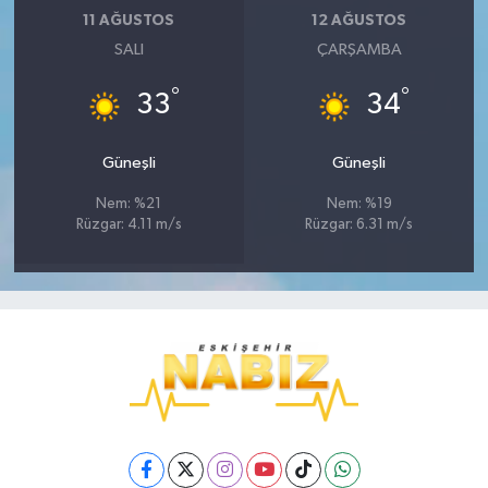
11 AĞUSTOS
12 AĞUSTOS
SALI
ÇARŞAMBA
°
°
33
34
Güneşli
Güneşli
Nem: %21
Nem: %19
Rüzgar: 4.11 m/s
Rüzgar: 6.31 m/s