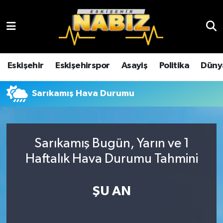
Asayiş
Eskişehir Hava Durumu
Çevre
Eskişehir Trafik Yoğunluk Haritası
Eskişehir
Eskişehirspor
Asayiş
Politika
Düny
Dünya
TFF 3.Lig 4.Grup Puan Durumu ve Fikstür
Sarıkamış Hava Durumu
Eğitim
Tüm Manşetler
Ekonomi
Son Dakika Haberleri
Sarıkamış Bugün, Yarın ve 1
Haftalık Hava Durumu Tahmini
Eskişehir
Haber Arşivi
ŞU AN
Eskişehirspor
Genel