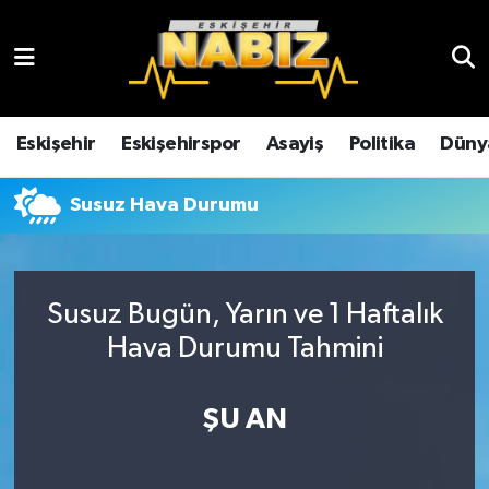
Asayiş
Eskişehir Hava Durumu
Çevre
Eskişehir Trafik Yoğunluk Haritası
Eskişehir
Eskişehirspor
Asayiş
Politika
Düny
Dünya
TFF 3.Lig 4.Grup Puan Durumu ve Fikstür
Susuz Hava Durumu
Eğitim
Tüm Manşetler
Ekonomi
Son Dakika Haberleri
Susuz Bugün, Yarın ve 1 Haftalık
Hava Durumu Tahmini
Eskişehir
Haber Arşivi
ŞU AN
Eskişehirspor
Genel