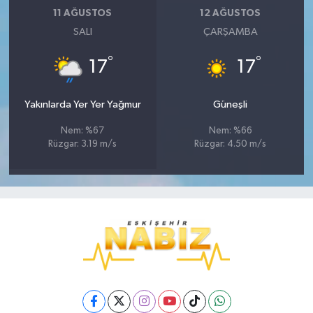
11 AĞUSTOS
12 AĞUSTOS
SALI
ÇARŞAMBA
°
°
17
17
Yakınlarda Yer Yer Yağmur
Güneşli
Nem: %67
Nem: %66
Rüzgar: 3.19 m/s
Rüzgar: 4.50 m/s