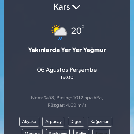
Kars
Gündem
Kültür Sanat
°
20
Magazin
Yakınlarda Yer Yer Yağmur
Politika
06 Ağustos Perşembe
Sağlık
19:00
Spor
Nem: %58, Basınç: 1012 hpa hPa,
Teknoloji
Rüzgar: 4.69 m/s
Yaşam
Akyaka
Arpaçay
Digor
Kağızman
Yurttan
Merkez
Sarıkamış
Selim
Susuz