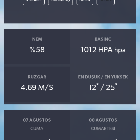
NEM
BASINÇ
%58
1012 HPA
hpa
RÜZGAR
EN DÜŞÜK / EN YÜKSEK
°
°
4.69 M/S
12
/ 25
07 AĞUSTOS
08 AĞUSTOS
CUMA
CUMARTESI