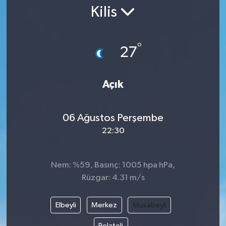
Kilis
Gündem
Kültür Sanat
°
27
Magazin
Açık
Politika
06 Ağustos Perşembe
Sağlık
22:30
Spor
Nem: %59, Basınç: 1005 hpa hPa,
Teknoloji
Rüzgar: 4.31 m/s
Yaşam
Elbeyli
Merkez
Musabeyli
Yurttan
Polateli