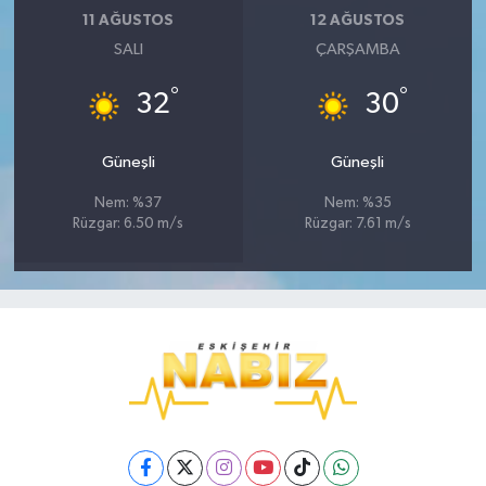
11 AĞUSTOS
12 AĞUSTOS
SALI
ÇARŞAMBA
°
°
32
30
Güneşli
Güneşli
Nem: %37
Nem: %35
Rüzgar: 6.50 m/s
Rüzgar: 7.61 m/s