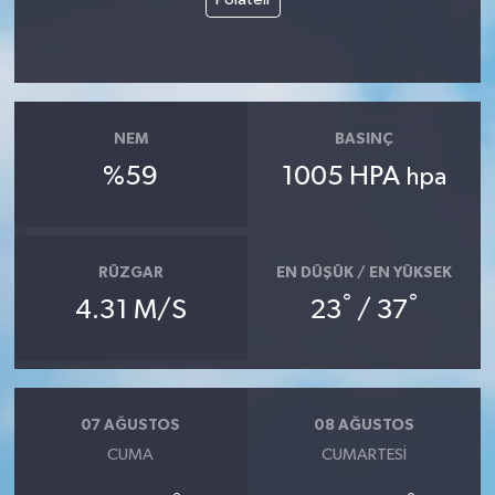
NEM
BASINÇ
%59
1005 HPA
hpa
RÜZGAR
EN DÜŞÜK / EN YÜKSEK
°
°
4.31 M/S
23
/ 37
07 AĞUSTOS
08 AĞUSTOS
CUMA
CUMARTESI