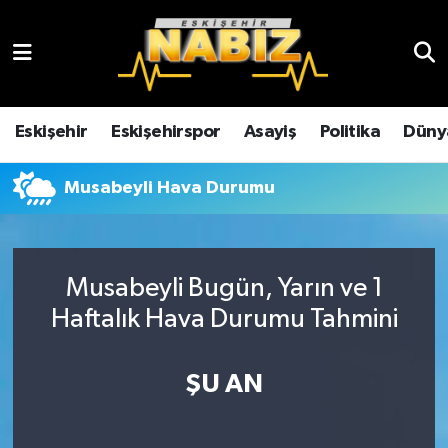
Asayiş
Eskişehir Hava Durumu
Çevre
Eskişehir Trafik Yoğunluk Haritası
Eskişehir
Eskişehirspor
Asayiş
Politika
Düny
Dünya
TFF 3.Lig 4.Grup Puan Durumu ve Fikstür
Musabeyli Hava Durumu
Eğitim
Tüm Manşetler
Ekonomi
Son Dakika Haberleri
Musabeyli Bugün, Yarın ve 1
Haftalık Hava Durumu Tahmini
Eskişehir
Haber Arşivi
ŞU AN
Eskişehirspor
Genel