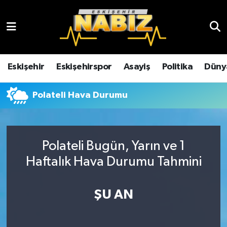
Asayiş
Eskişehir Hava Durumu
Çevre
Eskişehir Trafik Yoğunluk Haritası
Eskişehir
Eskişehirspor
Asayiş
Politika
Düny
Dünya
TFF 3.Lig 4.Grup Puan Durumu ve Fikstür
Polateli Hava Durumu
Eğitim
Tüm Manşetler
Ekonomi
Son Dakika Haberleri
Polateli Bugün, Yarın ve 1
Haftalık Hava Durumu Tahmini
Eskişehir
Haber Arşivi
ŞU AN
Eskişehirspor
Genel