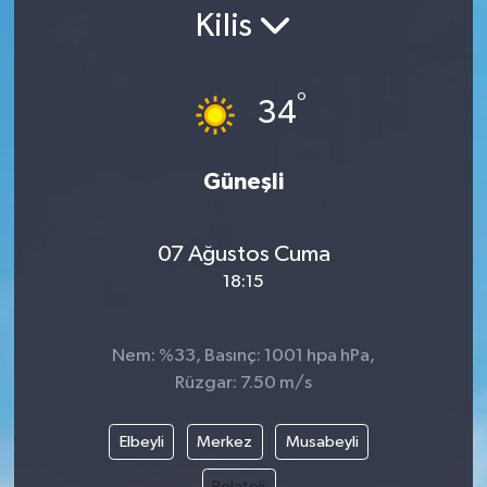
Kilis
Gündem
Kültür Sanat
°
34
Magazin
Güneşli
Politika
07 Ağustos Cuma
Sağlık
18:15
Spor
Nem: %33, Basınç: 1001 hpa hPa,
Teknoloji
Rüzgar: 7.50 m/s
Yaşam
Elbeyli
Merkez
Musabeyli
Yurttan
Polateli