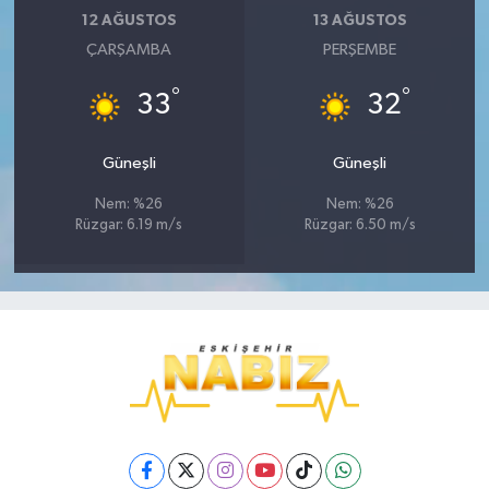
12 AĞUSTOS
13 AĞUSTOS
ÇARŞAMBA
PERŞEMBE
°
°
33
32
Güneşli
Güneşli
Nem: %26
Nem: %26
Rüzgar: 6.19 m/s
Rüzgar: 6.50 m/s