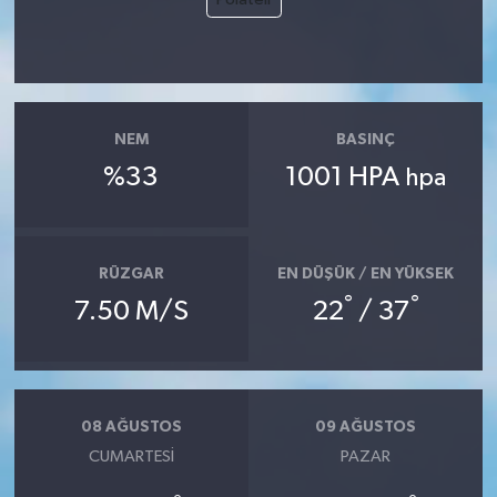
NEM
BASINÇ
%33
1001 HPA
hpa
RÜZGAR
EN DÜŞÜK / EN YÜKSEK
°
°
7.50 M/S
22
/ 37
08 AĞUSTOS
09 AĞUSTOS
CUMARTESI
PAZAR