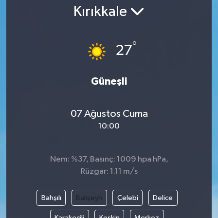
Kırıkkale
Gündem
Kültür Sanat
°
27
Magazin
Güneşli
Politika
07 Ağustos Cuma
Sağlık
10:00
Spor
Nem: %37, Basınç: 1009 hpa hPa,
Teknoloji
Rüzgar: 1.11 m/s
Yaşam
Bahşılı
Balışeyh
Çelebi
Delice
Yurttan
Karakeçili
Keskin
Merkez