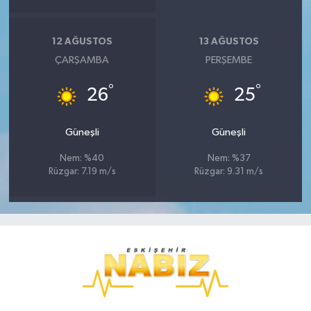
12 AĞUSTOS
13 AĞUSTOS
ÇARŞAMBA
PERŞEMBE
°
°
26
25
Güneşli
Güneşli
Nem: %40
Nem: %37
Rüzgar: 7.19 m/s
Rüzgar: 9.31 m/s