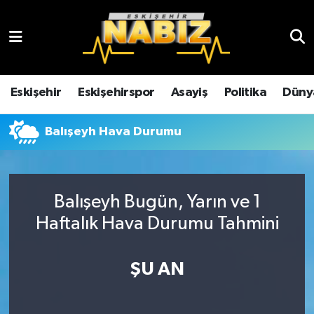
Asayiş
Eskişehir Hava Durumu
Çevre
Eskişehir Trafik Yoğunluk Haritası
Eskişehir
Eskişehirspor
Asayiş
Politika
Düny
Dünya
TFF 3.Lig 4.Grup Puan Durumu ve Fikstür
Balışeyh Hava Durumu
Eğitim
Tüm Manşetler
Ekonomi
Son Dakika Haberleri
Balışeyh Bugün, Yarın ve 1
Haftalık Hava Durumu Tahmini
Eskişehir
Haber Arşivi
ŞU AN
Eskişehirspor
Genel