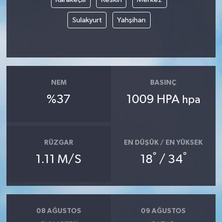
Sulakyurt
Yahşihan
NEM
BASINÇ
%37
1009 HPA
hpa
RÜZGAR
EN DÜŞÜK / EN YÜKSEK
°
°
1.11 M/S
18
/ 34
08 AĞUSTOS
09 AĞUSTOS