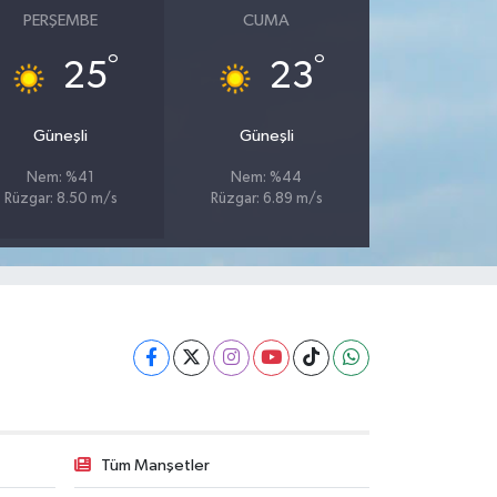
PERŞEMBE
CUMA
°
°
25
23
Güneşli
Güneşli
Nem: %41
Nem: %44
Rüzgar: 8.50 m/s
Rüzgar: 6.89 m/s
Tüm Manşetler