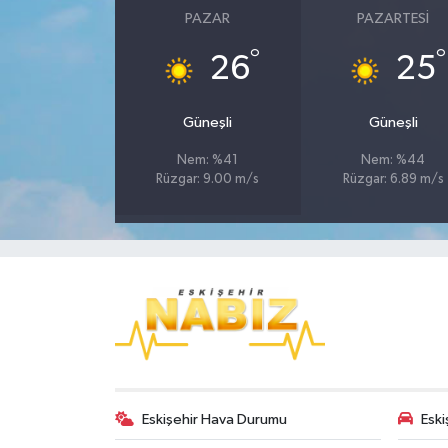
PAZAR
PAZARTESI
°
°
26
25
Güneşli
Güneşli
Nem: %41
Nem: %44
Rüzgar: 9.00 m/s
Rüzgar: 6.89 m/s
Eskişehir Hava Durumu
Eski