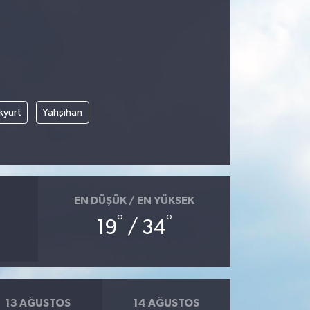
kyurt
Yahşihan
EN DÜŞÜK / EN YÜKSEK
°
°
19
/ 34
13 AĞUSTOS
14 AĞUSTOS