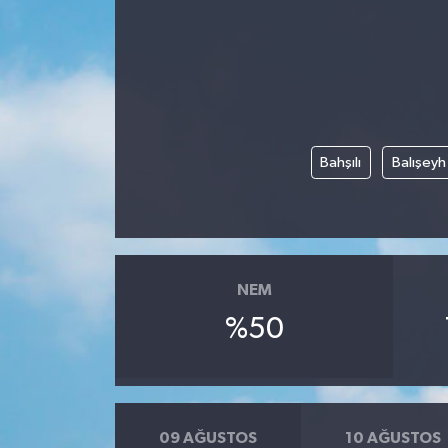
Gündem
Kültür Sanat
Magazin
Bahşılı
Balışeyh
Politika
Sağlık
NEM
Spor
%50
Teknoloji
Yaşam
09 AĞUSTOS
10 AĞUSTOS
Yurttan