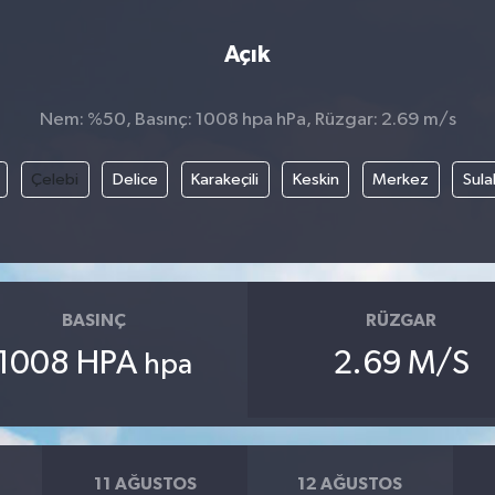
Açık
Nem: %50, Basınç: 1008 hpa hPa, Rüzgar: 2.69 m/s
Çelebi
Delice
Karakeçili
Keskin
Merkez
Sula
BASINÇ
RÜZGAR
1008 HPA
2.69 M/S
hpa
11 AĞUSTOS
12 AĞUSTOS