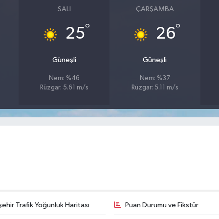
SALI
ÇARŞAMBA
°
°
25
26
Güneşli
Güneşli
Nem: %46
Nem: %37
Rüzgar: 5.61 m/s
Rüzgar: 5.11 m/s
şehir Trafik Yoğunluk Haritası
Puan Durumu ve Fikstür