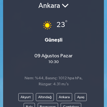
Ankara
Gündem
Kültür Sanat
°
23
Magazin
Güneşli
Politika
09 Ağustos Pazar
Sağlık
10:30
Spor
Nem: %44, Basınç: 1012 hpa hPa,
Teknoloji
Rüzgar: 4.31 m/s
Yaşam
Akyurt
Altındağ
Ankara
Ayaş
Yurttan
Bala
Beypazarı
Çamlıdere