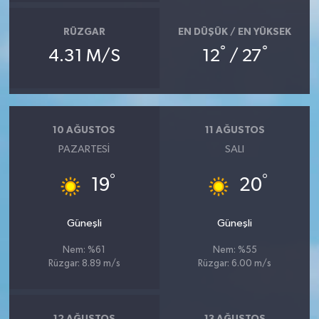
RÜZGAR
EN DÜŞÜK / EN YÜKSEK
°
°
4.31 M/S
12
/ 27
10 AĞUSTOS
11 AĞUSTOS
PAZARTESI
SALI
°
°
19
20
Güneşli
Güneşli
Nem: %61
Nem: %55
Rüzgar: 8.89 m/s
Rüzgar: 6.00 m/s
12 AĞUSTOS
13 AĞUSTOS