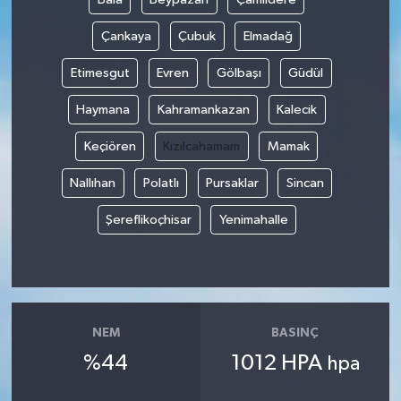
Çankaya
Çubuk
Elmadağ
Etimesgut
Evren
Gölbaşı
Güdül
Haymana
Kahramankazan
Kalecik
Keçiören
Kızılcahamam
Mamak
Nallıhan
Polatlı
Pursaklar
Sincan
Şereflikoçhisar
Yenimahalle
NEM
BASINÇ
%44
1012 HPA
hpa