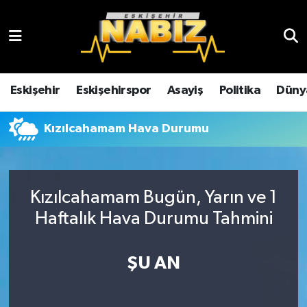
Asayiş
Eskişehir Hava Durumu
Çevre
Eskişehir Trafik Yoğunluk Haritası
Eskişehir
Eskişehirspor
Asayiş
Politika
Düny
Dünya
TFF 3.Lig 4.Grup Puan Durumu ve Fikstür
Kızılcahamam Hava Durumu
Eğitim
Tüm Manşetler
Ekonomi
Son Dakika Haberleri
Kızılcahamam Bugün, Yarın ve 1
Haftalık Hava Durumu Tahmini
Eskişehir
Haber Arşivi
ŞU AN
Eskişehirspor
Genel