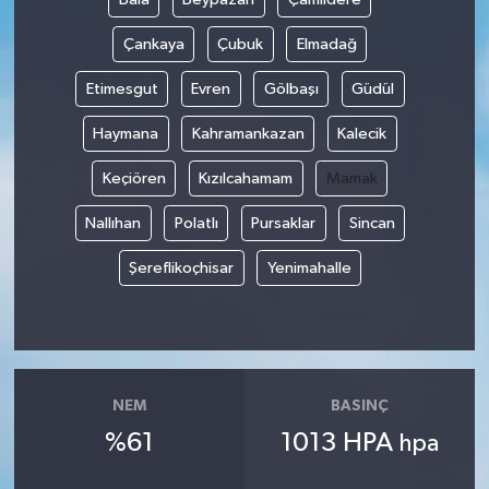
Çankaya
Çubuk
Elmadağ
Etimesgut
Evren
Gölbaşı
Güdül
Haymana
Kahramankazan
Kalecik
Keçiören
Kızılcahamam
Mamak
Nallıhan
Polatlı
Pursaklar
Sincan
Şereflikoçhisar
Yenimahalle
NEM
BASINÇ
%61
1013 HPA
hpa