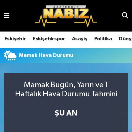
Asayiş
Eskişehir Hava Durumu
Çevre
Eskişehir Trafik Yoğunluk Haritası
Eskişehir
Eskişehirspor
Asayiş
Politika
Düny
Dünya
TFF 3.Lig 4.Grup Puan Durumu ve Fikstür
Mamak Hava Durumu
Eğitim
Tüm Manşetler
Ekonomi
Son Dakika Haberleri
Mamak Bugün, Yarın ve 1
Haftalık Hava Durumu Tahmini
Eskişehir
Haber Arşivi
ŞU AN
Eskişehirspor
Genel