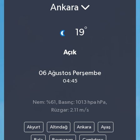
Ankara
Gündem
Kültür Sanat
°
19
Magazin
Açık
Politika
06 Ağustos Perşembe
Sağlık
04:45
Spor
Nem: %61, Basınç: 1013 hpa hPa,
Teknoloji
Rüzgar: 2.11 m/s
Yaşam
Akyurt
Altındağ
Ankara
Ayaş
Yurttan
Bala
Beypazarı
Çamlıdere