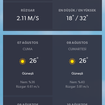
RÜZGAR
EN DÜŞÜK / EN YÜKSEK
°
°
2.11 M/S
18
/ 32
07 AĞUSTOS
08 AĞUSTOS
CUMA
CUMARTESI
°
°
26
26
Güneşli
Güneşli
Nem: %36
Nem: %40
Rüzgar: 6.61 m/s
Rüzgar: 5.81 m/s
09 AĞUSTOS
10 AĞUSTOS