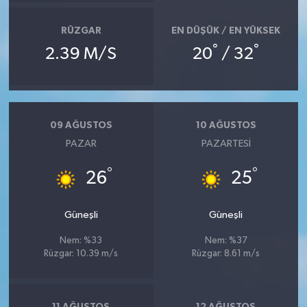
RÜZGAR
EN DÜŞÜK / EN YÜKSEK
°
°
2.39 M/S
20
/ 32
09 AĞUSTOS
10 AĞUSTOS
PAZAR
PAZARTESI
°
°
26
25
Güneşli
Güneşli
Nem: %33
Nem: %37
Rüzgar: 10.39 m/s
Rüzgar: 8.61 m/s
11 AĞUSTOS
12 AĞUSTOS