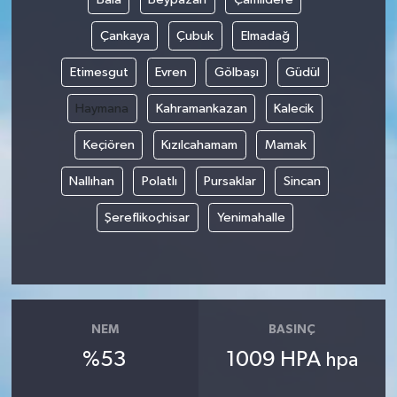
Çankaya
Çubuk
Elmadağ
Etimesgut
Evren
Gölbaşı
Güdül
Haymana
Kahramankazan
Kalecik
Keçiören
Kızılcahamam
Mamak
Nallıhan
Polatlı
Pursaklar
Sincan
Şereflikoçhisar
Yenimahalle
NEM
BASINÇ
%53
1009 HPA
hpa