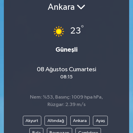
Ankara
Gündem
Kültür Sanat
°
23
Magazin
Güneşli
Politika
08 Ağustos Cumartesi
Sağlık
08:15
Spor
Nem: %53, Basınç: 1009 hpa hPa,
Teknoloji
Rüzgar: 2.39 m/s
Yaşam
Akyurt
Altındağ
Ankara
Ayaş
Yurttan
Bala
Beypazarı
Çamlıdere