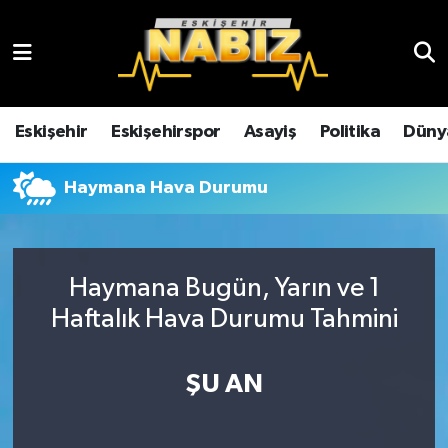
Asayiş
Eskişehir Hava Durumu
Çevre
Eskişehir Trafik Yoğunluk Haritası
Eskişehir
Eskişehirspor
Asayiş
Politika
Düny
Dünya
TFF 3.Lig 4.Grup Puan Durumu ve Fikstür
Haymana Hava Durumu
Eğitim
Tüm Manşetler
Ekonomi
Son Dakika Haberleri
Haymana Bugün, Yarın ve 1
Haftalık Hava Durumu Tahmini
Eskişehir
Haber Arşivi
ŞU AN
Eskişehirspor
Genel