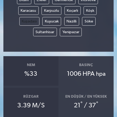
Karacasu
Karpuzlu
Koçarlı
Köşk
Kuşadası
Kuyucak
Nazilli
Söke
Sultanhisar
Yenipazar
NEM
BASINÇ
%33
1006 HPA
hpa
RÜZGAR
EN DÜŞÜK / EN YÜKSEK
°
°
3.39 M/S
21
/ 37