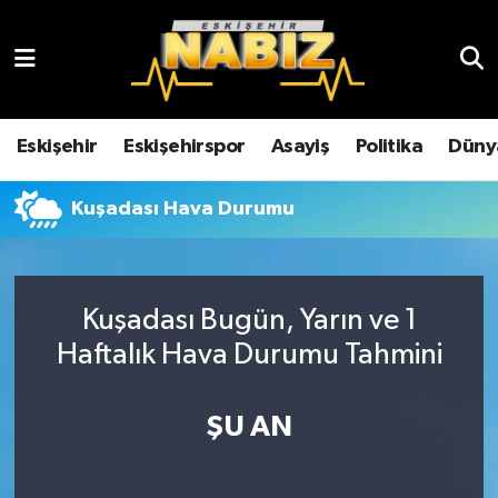
Asayiş
Eskişehir Hava Durumu
Çevre
Eskişehir Trafik Yoğunluk Haritası
Eskişehir
Eskişehirspor
Asayiş
Politika
Düny
Dünya
TFF 3.Lig 4.Grup Puan Durumu ve Fikstür
Kuşadası Hava Durumu
Eğitim
Tüm Manşetler
Ekonomi
Son Dakika Haberleri
Kuşadası Bugün, Yarın ve 1
Haftalık Hava Durumu Tahmini
Eskişehir
Haber Arşivi
ŞU AN
Eskişehirspor
Genel