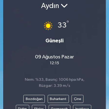
Aydın
Gündem
Kültür Sanat
°
33
Magazin
Güneşli
Politika
09 Ağustos Pazar
Sağlık
12:15
Spor
Nem: %33, Basınç: 1006 hpa hPa,
Teknoloji
Rüzgar: 3.39 m/s
Yaşam
Bozdoğan
Buharkent
Çine
Yurttan
Didim
Efeler
Germencik
İncirliova