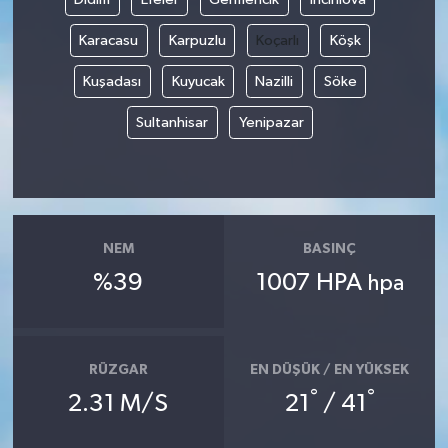
Karacasu
Karpuzlu
Koçarlı
Köşk
Kuşadası
Kuyucak
Nazilli
Söke
Sultanhisar
Yenipazar
NEM
BASINÇ
%39
1007 HPA
hpa
RÜZGAR
EN DÜŞÜK / EN YÜKSEK
°
°
2.31 M/S
21
/ 41