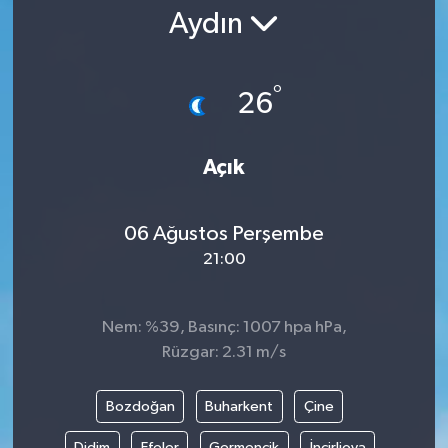
Aydın
Gündem
Kültür Sanat
°
26
Magazin
Açık
Politika
06 Ağustos Perşembe
Sağlık
21:00
Spor
Nem: %39, Basınç: 1007 hpa hPa,
Teknoloji
Rüzgar: 2.31 m/s
Yaşam
Bozdoğan
Buharkent
Çine
Yurttan
Didim
Efeler
Germencik
İncirliova