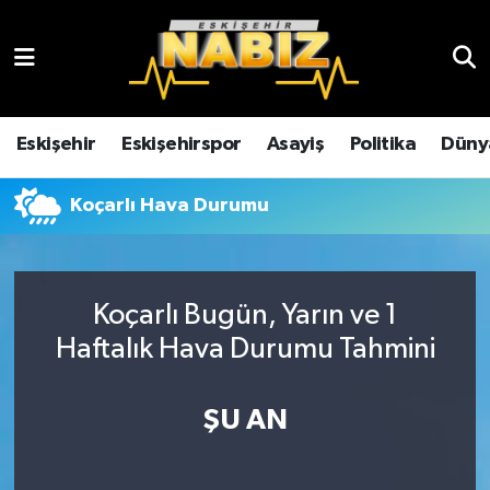
Asayiş
Eskişehir Hava Durumu
Çevre
Eskişehir Trafik Yoğunluk Haritası
Eskişehir
Eskişehirspor
Asayiş
Politika
Düny
Dünya
TFF 3.Lig 4.Grup Puan Durumu ve Fikstür
Koçarlı Hava Durumu
Eğitim
Tüm Manşetler
Ekonomi
Son Dakika Haberleri
Koçarlı Bugün, Yarın ve 1
Haftalık Hava Durumu Tahmini
Eskişehir
Haber Arşivi
ŞU AN
Eskişehirspor
Genel