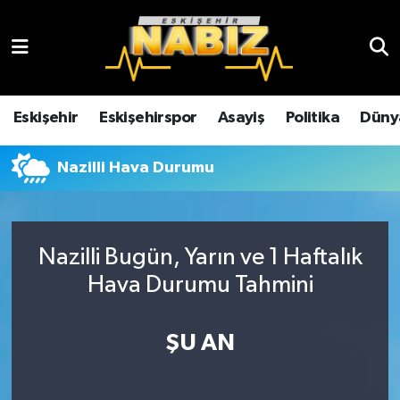
Asayiş
Eskişehir Hava Durumu
Çevre
Eskişehir Trafik Yoğunluk Haritası
Eskişehir
Eskişehirspor
Asayiş
Politika
Düny
Dünya
TFF 3.Lig 4.Grup Puan Durumu ve Fikstür
Nazilli Hava Durumu
Eğitim
Tüm Manşetler
Ekonomi
Son Dakika Haberleri
Nazilli Bugün, Yarın ve 1 Haftalık
Hava Durumu Tahmini
Eskişehir
Haber Arşivi
ŞU AN
Eskişehirspor
Genel