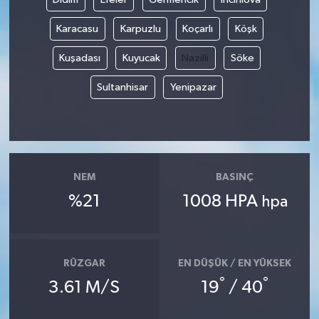
Karacasu
Karpuzlu
Koçarlı
Köşk
Kuşadası
Kuyucak
Nazilli
Söke
Sultanhisar
Yenipazar
NEM
BASINÇ
%21
1008 HPA
hpa
RÜZGAR
EN DÜŞÜK / EN YÜKSEK
°
°
3.61 M/S
19
/ 40