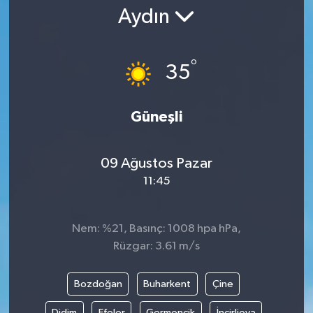
Aydın
Gündem
Kültür Sanat
°
35
Magazin
Güneşli
Politika
09 Ağustos Pazar
Sağlık
11:45
Spor
Nem: %21, Basınç: 1008 hpa hPa,
Teknoloji
Rüzgar: 3.61 m/s
Yaşam
Bozdoğan
Buharkent
Çine
Yurttan
Didim
Efeler
Germencik
İncirliova