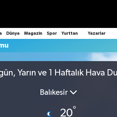
a
Dünya
Magazin
Spor
Yurttan
Yazarlar
umu
ün, Yarın ve 1 Haftalık Hava 
Balıkesir
°
20