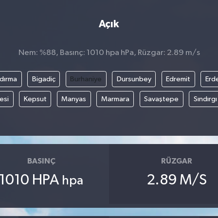
Açık
Nem: %88, Basınç: 1010 hpa hPa, Rüzgar: 2.89 m/s
dırma
Bigadiç
Burhaniye
Dursunbey
Edremit
Erd
esi
Kepsut
Manyas
Marmara
Savaştepe
Sındırgı
BASINÇ
RÜZGAR
1010 HPA
2.89 M/S
hpa