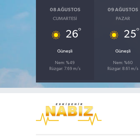
08 AĞUSTOS
09 AĞUSTOS
CUMARTESI
PAZAR
°
°
26
25
Güneşli
Güneşli
Nem: %49
Nem: %60
Rüzgar: 7.69 m/s
Rüzgar: 8.61 m/s