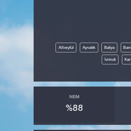
Gündem
Kültür Sanat
Magazin
Altıeylül
Ayvalık
Balya
Ban
Politika
İvrindi
Kar
Sağlık
Spor
NEM
Teknoloji
%88
Yaşam
Yurttan