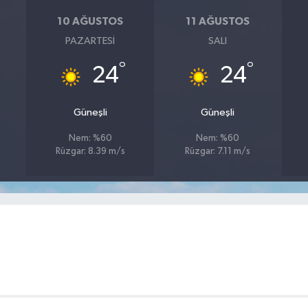
10 AĞUSTOS
11 AĞUSTOS
PAZARTESI
SALI
°
°
24
24
Güneşli
Güneşli
Nem: %60
Nem: %60
Rüzgar: 8.39 m/s
Rüzgar: 7.11 m/s