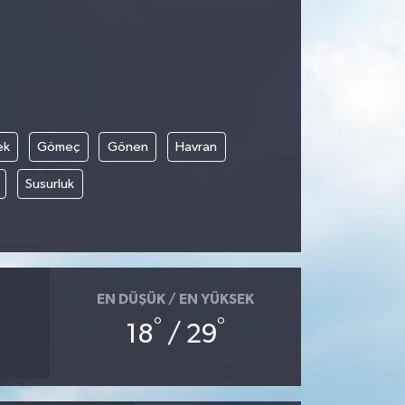
ek
Gömeç
Gönen
Havran
Susurluk
EN DÜŞÜK / EN YÜKSEK
°
°
18
/ 29