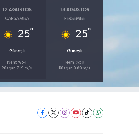
12 AĞUSTOS
13 AĞUSTOS
ÇARŞAMBA
PERŞEMBE
°
°
25
25
Güneşli
Güneşli
Nem: %54
Nem: %50
Rüzgar: 7.19 m/s
Rüzgar: 9.69 m/s