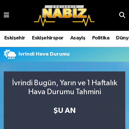
Asayiş
Eskişehir Hava Durumu
Çevre
Eskişehir Trafik Yoğunluk Haritası
Eskişehir
Eskişehirspor
Asayiş
Politika
Düny
Dünya
TFF 3.Lig 4.Grup Puan Durumu ve Fikstür
İvrindi Hava Durumu
Eğitim
Tüm Manşetler
Ekonomi
Son Dakika Haberleri
İvrindi Bugün, Yarın ve 1 Haftalık
Hava Durumu Tahmini
Eskişehir
Haber Arşivi
ŞU AN
Eskişehirspor
Genel