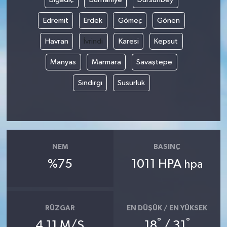
Edremit
Erdek
Gömeç
Gönen
Havran
İvrindi
Karesi
Kepsut
Manyas
Marmara
Savaştepe
Sındırgı
Susurluk
NEM
BASINÇ
%75
1011 HPA
hpa
RÜZGAR
EN DÜŞÜK / EN YÜKSEK
°
°
4.11 M/S
18
/ 31