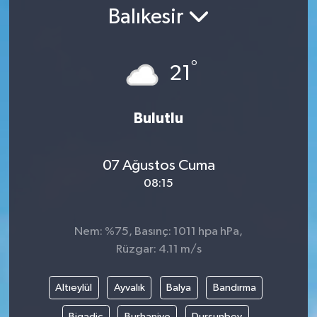
Balıkesir
Gündem
Kültür Sanat
°
21
Magazin
Bulutlu
Politika
07 Ağustos Cuma
Sağlık
08:15
Spor
Nem: %75, Basınç: 1011 hpa hPa,
Teknoloji
Rüzgar: 4.11 m/s
Yaşam
Altıeylül
Ayvalık
Balya
Bandırma
Yurttan
Bigadiç
Burhaniye
Dursunbey