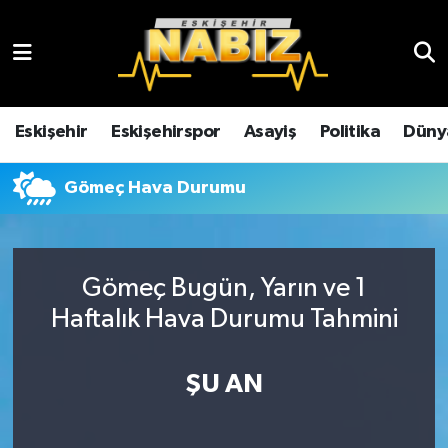
Asayiş
Eskişehir Hava Durumu
Çevre
Eskişehir Trafik Yoğunluk Haritası
Eskişehir
Eskişehirspor
Asayiş
Politika
Düny
Dünya
TFF 3.Lig 4.Grup Puan Durumu ve Fikstür
Gömeç Hava Durumu
Eğitim
Tüm Manşetler
Ekonomi
Son Dakika Haberleri
Gömeç Bugün, Yarın ve 1
Haftalık Hava Durumu Tahmini
Eskişehir
Haber Arşivi
ŞU AN
Eskişehirspor
Genel