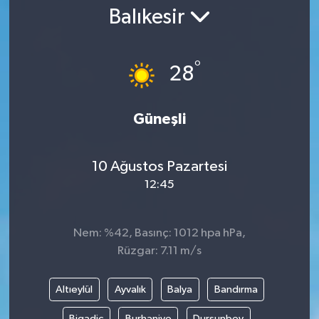
Balıkesir
Gündem
Kültür Sanat
°
28
Magazin
Güneşli
Politika
10 Ağustos Pazartesi
Sağlık
12:45
Spor
Nem: %42, Basınç: 1012 hpa hPa,
Teknoloji
Rüzgar: 7.11 m/s
Yaşam
Altıeylül
Ayvalık
Balya
Bandırma
Yurttan
Bigadiç
Burhaniye
Dursunbey