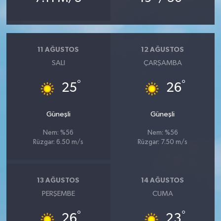
11 AĞUSTOS
12 AĞUSTOS
SALI
ÇARŞAMBA
°
°
25
26
Güneşli
Güneşli
Nem: %56
Nem: %56
Rüzgar: 6.50 m/s
Rüzgar: 7.50 m/s
13 AĞUSTOS
14 AĞUSTOS
PERŞEMBE
CUMA
°
°
26
23