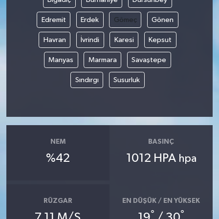
Edremit
Erdek
Gömeç
Gönen
Havran
İvrindi
Karesi
Kepsut
Manyas
Marmara
Savaştepe
Sındırgı
Susurluk
NEM
BASINÇ
%42
1012 HPA
hpa
RÜZGAR
EN DÜŞÜK / EN YÜKSEK
°
°
7.11 M/S
19
/ 30