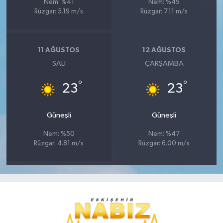
Nem: %41
Nem: %49
Rüzgar: 5.19 m/s
Rüzgar: 7.11 m/s
11 AĞUSTOS
12 AĞUSTOS
SALI
ÇARŞAMBA
°
°
23
23
Güneşli
Güneşli
Nem: %50
Nem: %47
Rüzgar: 4.81 m/s
Rüzgar: 6.00 m/s