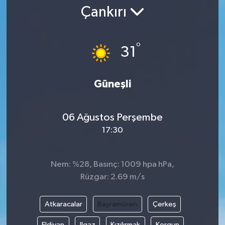
Çankırı
Gündem
Kültür Sanat
°
31
Magazin
Güneşli
Politika
06 Ağustos Perşembe
Sağlık
17:30
Spor
Nem: %28, Basınç: 1009 hpa hPa,
Teknoloji
Rüzgar: 2.69 m/s
Yaşam
Atkaracalar
Bayramören
Çerkeş
Yurttan
Eldivan
Ilgaz
Kızılırmak
Korgun