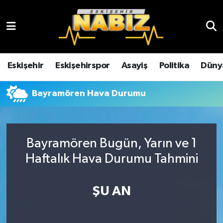
Asayiş
Eskişehir Hava Durumu
Çevre
Eskişehir Trafik Yoğunluk Haritası
Eskişehir
Eskişehirspor
Asayiş
Politika
Düny
Dünya
TFF 3.Lig 4.Grup Puan Durumu ve Fikstür
Bayramören Hava Durumu
Eğitim
Tüm Manşetler
Ekonomi
Son Dakika Haberleri
Bayramören Bugün, Yarın ve 1
Haftalık Hava Durumu Tahmini
Eskişehir
Haber Arşivi
ŞU AN
Eskişehirspor
Genel