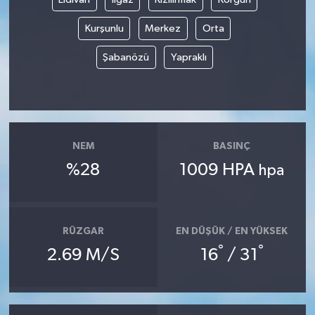
Kurşunlu
Merkez
Orta
Şabanözü
Yapraklı
NEM
BASINÇ
%28
1009 HPA
hpa
RÜZGAR
EN DÜŞÜK / EN YÜKSEK
°
°
2.69 M/S
16
/ 31