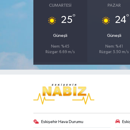
CUMARTESI
PAZAR
°
°
25
24
Güneşli
Güneşli
Nem: %45
Nem: %41
Rüzgar: 6.69 m/s
Rüzgar: 5.50 m/s
Eskişehir Hava Durumu
Eski