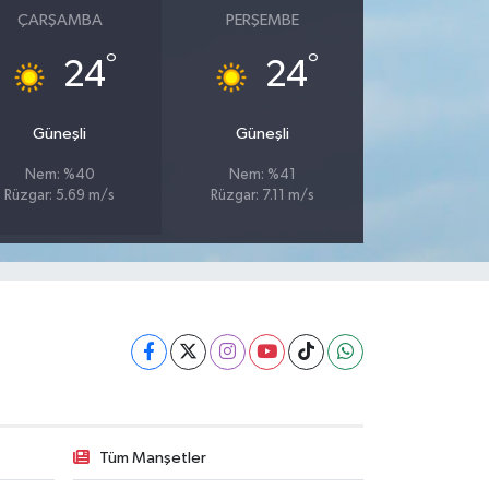
ÇARŞAMBA
PERŞEMBE
°
°
24
24
Güneşli
Güneşli
Nem: %40
Nem: %41
Rüzgar: 5.69 m/s
Rüzgar: 7.11 m/s
Tüm Manşetler