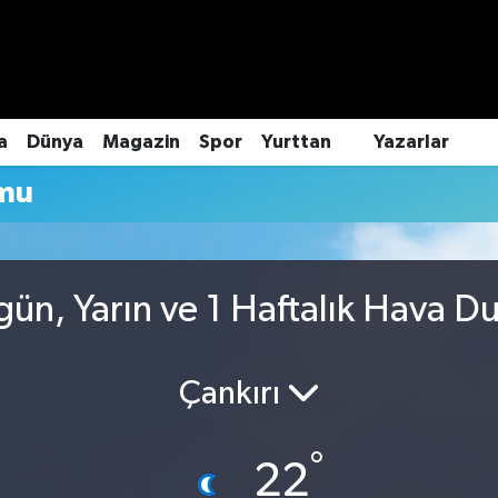
a
Dünya
Magazin
Spor
Yurttan
Yazarlar
mu
ün, Yarın ve 1 Haftalık Hava D
Çankırı
°
22