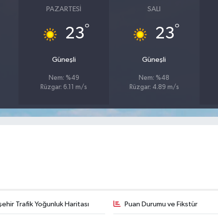
PAZARTESI
SALI
°
°
23
23
Güneşli
Güneşli
Nem: %49
Nem: %48
Rüzgar: 6.11 m/s
Rüzgar: 4.89 m/s
şehir Trafik Yoğunluk Haritası
Puan Durumu ve Fikstür