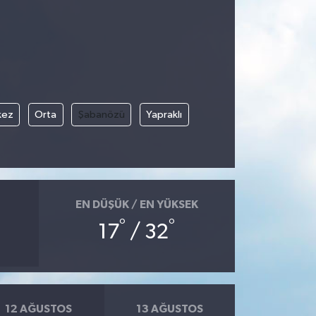
kez
Orta
Şabanözü
Yapraklı
EN DÜŞÜK / EN YÜKSEK
°
°
17
/ 32
12 AĞUSTOS
13 AĞUSTOS