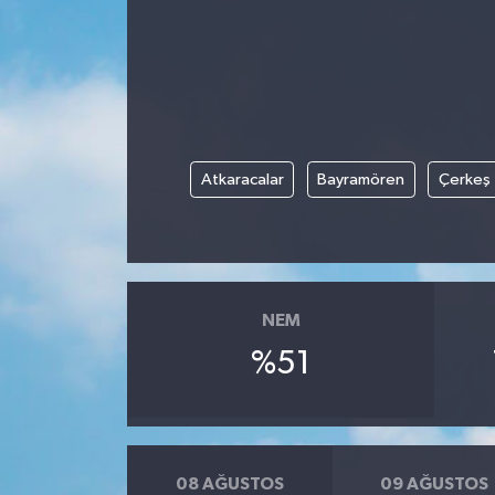
Gündem
Kültür Sanat
Magazin
Atkaracalar
Bayramören
Çerkeş
Politika
Sağlık
NEM
Spor
%51
Teknoloji
Yaşam
08 AĞUSTOS
09 AĞUSTOS
Yurttan