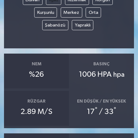
Kurşunlu
Merkez
Orta
Şabanözü
Yapraklı
NEM
BASINÇ
%26
1006 HPA
hpa
RÜZGAR
EN DÜŞÜK / EN YÜKSEK
°
°
2.89 M/S
17
/ 33