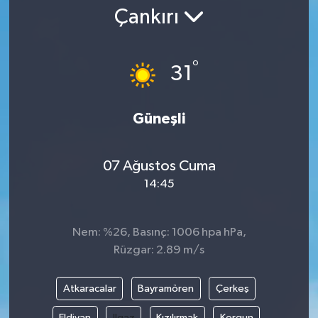
Çankırı
Gündem
Kültür Sanat
°
31
Magazin
Güneşli
Politika
07 Ağustos Cuma
Sağlık
14:45
Spor
Nem: %26, Basınç: 1006 hpa hPa,
Teknoloji
Rüzgar: 2.89 m/s
Yaşam
Atkaracalar
Bayramören
Çerkeş
Yurttan
Eldivan
Ilgaz
Kızılırmak
Korgun