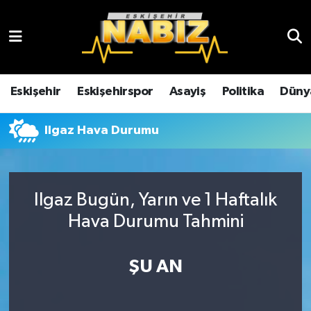
Asayiş
Eskişehir Hava Durumu
Çevre
Eskişehir Trafik Yoğunluk Haritası
Eskişehir
Eskişehirspor
Asayiş
Politika
Düny
Dünya
TFF 3.Lig 4.Grup Puan Durumu ve Fikstür
Ilgaz Hava Durumu
Eğitim
Tüm Manşetler
Ekonomi
Son Dakika Haberleri
Ilgaz Bugün, Yarın ve 1 Haftalık
Hava Durumu Tahmini
Eskişehir
Haber Arşivi
ŞU AN
Eskişehirspor
Genel