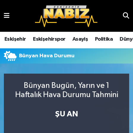
Asayiş
Eskişehir Hava Durumu
Çevre
Eskişehir Trafik Yoğunluk Haritası
Eskişehir
Eskişehirspor
Asayiş
Politika
Düny
Dünya
TFF 3.Lig 4.Grup Puan Durumu ve Fikstür
Bünyan Hava Durumu
Eğitim
Tüm Manşetler
Ekonomi
Son Dakika Haberleri
Bünyan Bugün, Yarın ve 1
Haftalık Hava Durumu Tahmini
Eskişehir
Haber Arşivi
ŞU AN
Eskişehirspor
Genel