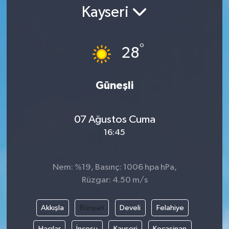
Kayseri
Gündem
Kültür Sanat
°
28
Magazin
Güneşli
Politika
07 Ağustos Cuma
Sağlık
16:45
Spor
Nem: %19, Basınç: 1006 hpa hPa,
Teknoloji
Rüzgar: 4.50 m/s
Yaşam
Akkışla
Bünyan
Develi
Felahiye
Yurttan
Hacılar
İncesu
Kayseri
Kocasinan