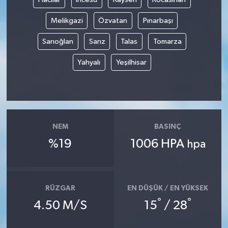
Melikgazi
Özvatan
Pınarbaşı
Sarıoğlan
Sarız
Talas
Tomarza
Yahyalı
Yeşilhisar
NEM
BASINÇ
%19
1006 HPA
hpa
RÜZGAR
EN DÜŞÜK / EN YÜKSEK
°
°
4.50 M/S
15
/ 28