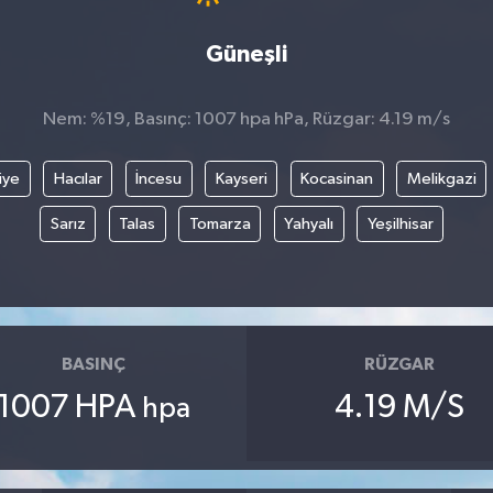
Güneşli
Nem: %19, Basınç: 1007 hpa hPa, Rüzgar: 4.19 m/s
iye
Hacılar
İncesu
Kayseri
Kocasinan
Melikgazi
Sarız
Talas
Tomarza
Yahyalı
Yeşilhisar
BASINÇ
RÜZGAR
1007 HPA
4.19 M/S
hpa