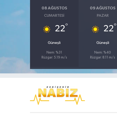
08 AĞUSTOS
09 AĞUSTOS
CUMARTESI
PAZAR
°
°
22
22
Güneşli
Güneşli
Nem: %31
Nem: %40
Rüzgar: 5.19 m/s
Rüzgar: 8.11 m/s