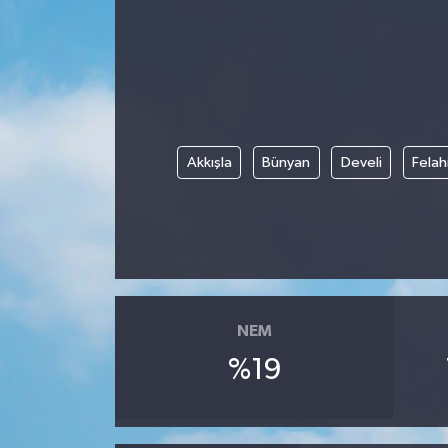
Gündem
Kültür Sanat
Magazin
Akkışla
Bünyan
Develi
Felah
Politika
Sağlık
Spor
NEM
Teknoloji
%19
Yaşam
Yurttan