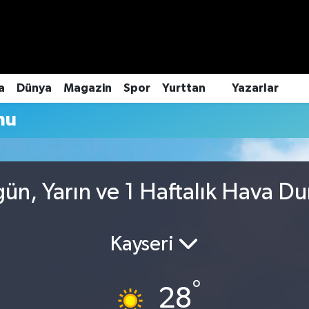
a
Dünya
Magazin
Spor
Yurttan
Yazarlar
mu
gün, Yarın ve 1 Haftalık Hava D
Kayseri
°
28