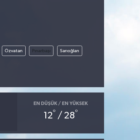
Özvatan
Pınarbaşı
Sarıoğlan
EN DÜŞÜK / EN YÜKSEK
°
°
12
/ 28