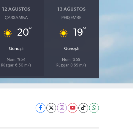
12 AĞUSTOS
13 AĞUSTOS
ÇARŞAMBA
PERŞEMBE
°
°
20
19
Güneşli
Güneşli
Nem: %54
Nem: %59
Rüzgar: 6.50 m/s
Rüzgar: 8.69 m/s