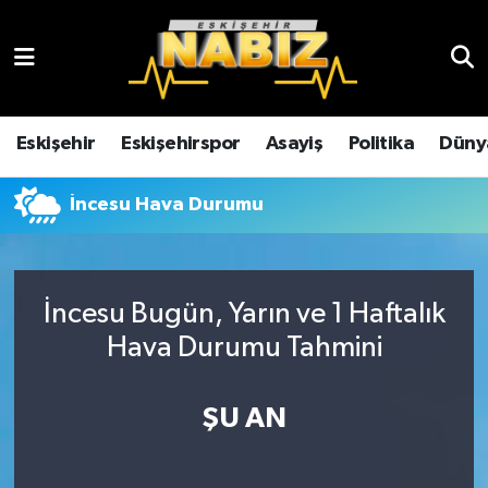
Asayiş
Eskişehir Hava Durumu
Çevre
Eskişehir Trafik Yoğunluk Haritası
Eskişehir
Eskişehirspor
Asayiş
Politika
Düny
Dünya
TFF 3.Lig 4.Grup Puan Durumu ve Fikstür
İncesu Hava Durumu
Eğitim
Tüm Manşetler
Ekonomi
Son Dakika Haberleri
İncesu Bugün, Yarın ve 1 Haftalık
Hava Durumu Tahmini
Eskişehir
Haber Arşivi
ŞU AN
Eskişehirspor
Genel