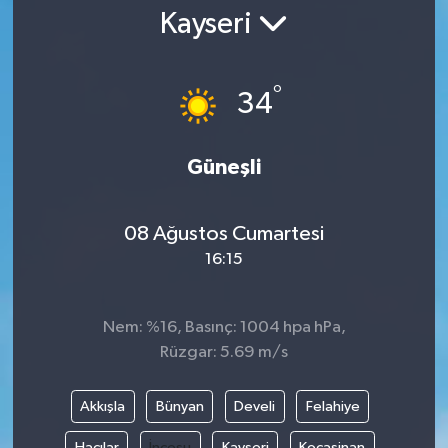
Kayseri
Gündem
Kültür Sanat
°
34
Magazin
Güneşli
Politika
08 Ağustos Cumartesi
Sağlık
16:15
Spor
Nem: %16, Basınç: 1004 hpa hPa,
Teknoloji
Rüzgar: 5.69 m/s
Yaşam
Akkışla
Bünyan
Develi
Felahiye
Yurttan
Hacılar
İncesu
Kayseri
Kocasinan