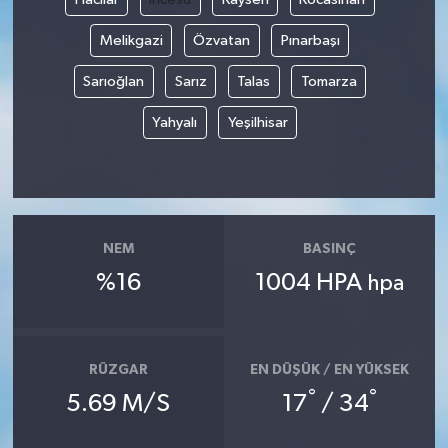
Melikgazi
Özvatan
Pınarbaşı
Sarıoğlan
Sarız
Talas
Tomarza
Yahyalı
Yeşilhisar
NEM
BASINÇ
%16
1004 HPA
hpa
RÜZGAR
EN DÜŞÜK / EN YÜKSEK
°
°
5.69 M/S
17
/ 34