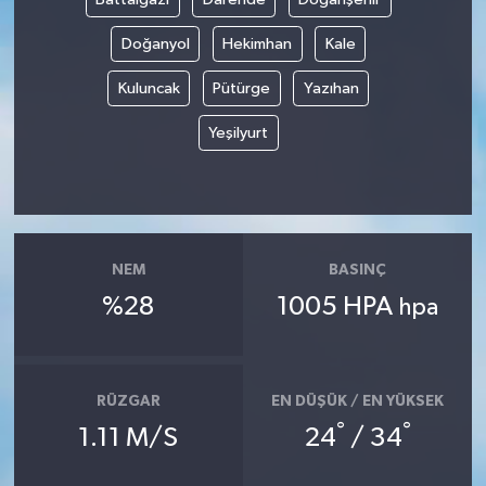
Doğanyol
Hekimhan
Kale
Kuluncak
Pütürge
Yazıhan
Yeşilyurt
NEM
BASINÇ
%28
1005 HPA
hpa
RÜZGAR
EN DÜŞÜK / EN YÜKSEK
°
°
1.11 M/S
24
/ 34