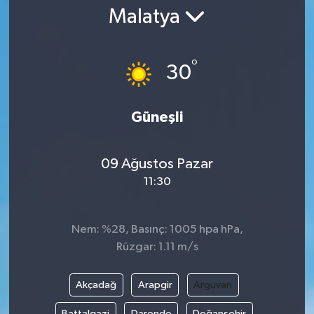
Malatya
Gündem
Kültür Sanat
°
30
Magazin
Güneşli
Politika
09 Ağustos Pazar
Sağlık
11:30
Spor
Nem: %28, Basınç: 1005 hpa hPa,
Teknoloji
Rüzgar: 1.11 m/s
Yaşam
Akçadağ
Arapgir
Arguvan
Yurttan
Battalgazi
Darende
Doğanşehir