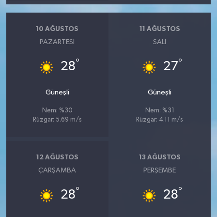
10 AĞUSTOS
11 AĞUSTOS
PAZARTESI
SALI
°
°
28
27
Güneşli
Güneşli
Nem: %30
Nem: %31
Rüzgar: 5.69 m/s
Rüzgar: 4.11 m/s
12 AĞUSTOS
13 AĞUSTOS
ÇARŞAMBA
PERŞEMBE
°
°
28
28