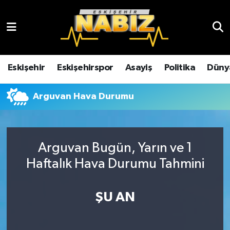
Asayiş
Eskişehir Hava Durumu
Çevre
Eskişehir Trafik Yoğunluk Haritası
Eskişehir
Eskişehirspor
Asayiş
Politika
Düny
Dünya
TFF 3.Lig 4.Grup Puan Durumu ve Fikstür
Arguvan Hava Durumu
Eğitim
Tüm Manşetler
Ekonomi
Son Dakika Haberleri
Arguvan Bugün, Yarın ve 1
Haftalık Hava Durumu Tahmini
Eskişehir
Haber Arşivi
ŞU AN
Eskişehirspor
Genel