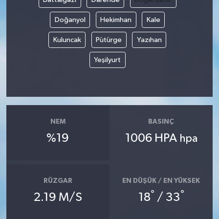
Doğanyol
Hekimhan
Kale
Kuluncak
Pütürge
Yazıhan
Yeşilyurt
NEM
BASINÇ
%19
1006 HPA
hpa
RÜZGAR
EN DÜŞÜK / EN YÜKSEK
°
°
2.19 M/S
18
/ 33