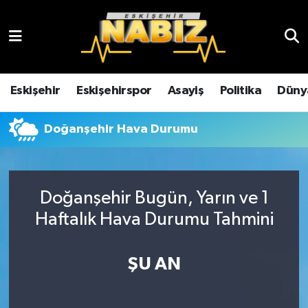
Asayiş
Eskişehir Hava Durumu
Çevre
Eskişehir Trafik Yoğunluk Haritası
Eskişehir
Eskişehirspor
Asayiş
Politika
Düny
Dünya
TFF 3.Lig 4.Grup Puan Durumu ve Fikstür
Doğanşehir Hava Durumu
Eğitim
Tüm Manşetler
Ekonomi
Son Dakika Haberleri
Doğanşehir Bugün, Yarın ve 1
Haftalık Hava Durumu Tahmini
Eskişehir
Haber Arşivi
ŞU AN
Eskişehirspor
Genel