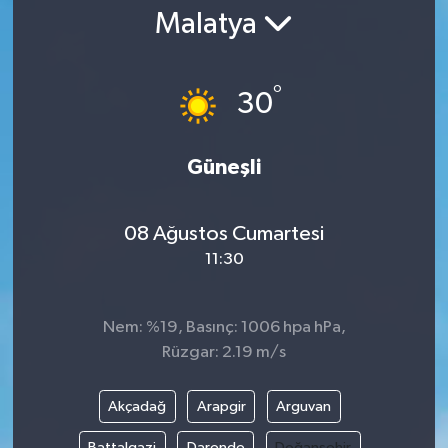
Malatya
Gündem
Kültür Sanat
°
30
Magazin
Güneşli
Politika
08 Ağustos Cumartesi
Sağlık
11:30
Spor
Nem: %19, Basınç: 1006 hpa hPa,
Teknoloji
Rüzgar: 2.19 m/s
Yaşam
Akçadağ
Arapgir
Arguvan
Yurttan
Battalgazi
Darende
Doğanşehir