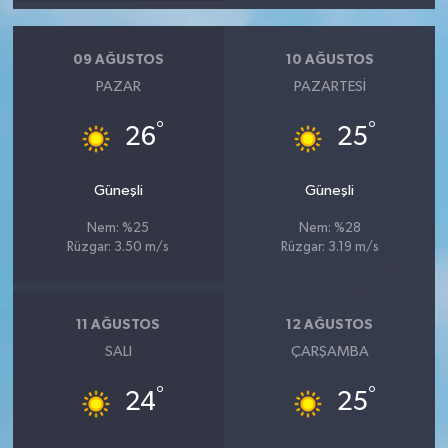
09 AĞUSTOS
10 AĞUSTOS
PAZAR
PAZARTESI
°
°
26
25
Güneşli
Güneşli
Nem: %25
Nem: %28
Rüzgar: 3.50 m/s
Rüzgar: 3.19 m/s
11 AĞUSTOS
12 AĞUSTOS
SALI
ÇARŞAMBA
°
°
24
25