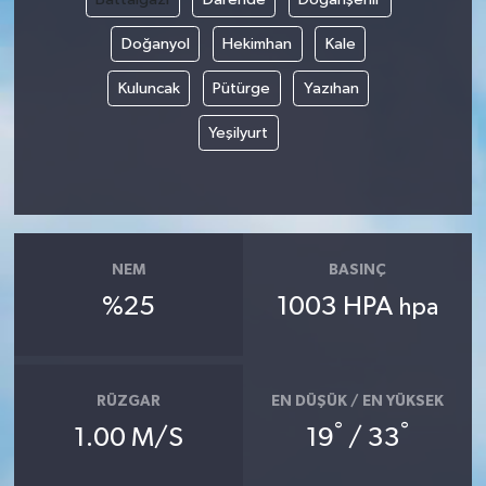
Doğanyol
Hekimhan
Kale
Kuluncak
Pütürge
Yazıhan
Yeşilyurt
NEM
BASINÇ
%25
1003 HPA
hpa
RÜZGAR
EN DÜŞÜK / EN YÜKSEK
°
°
1.00 M/S
19
/ 33