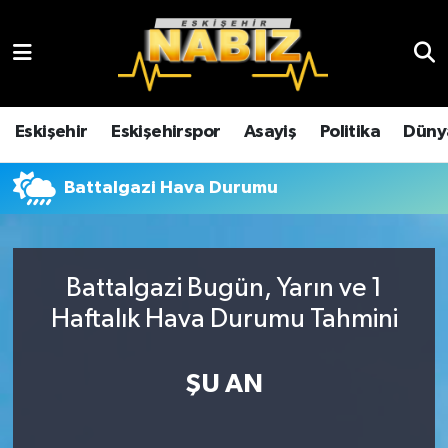
Asayiş
Eskişehir Hava Durumu
Çevre
Eskişehir Trafik Yoğunluk Haritası
Eskişehir
Eskişehirspor
Asayiş
Politika
Düny
Dünya
TFF 3.Lig 4.Grup Puan Durumu ve Fikstür
Battalgazi Hava Durumu
Eğitim
Tüm Manşetler
Ekonomi
Son Dakika Haberleri
Battalgazi Bugün, Yarın ve 1
Haftalık Hava Durumu Tahmini
Eskişehir
Haber Arşivi
ŞU AN
Eskişehirspor
Genel