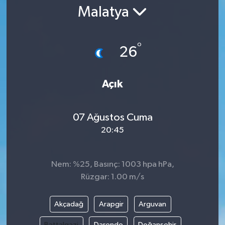
Malatya
Gündem
Kültür Sanat
°
26
Magazin
Açık
Politika
07 Ağustos Cuma
Sağlık
20:45
Spor
Nem: %25, Basınç: 1003 hpa hPa,
Teknoloji
Rüzgar: 1.00 m/s
Yaşam
Akçadağ
Arapgir
Arguvan
Yurttan
Battalgazi
Darende
Doğanşehir