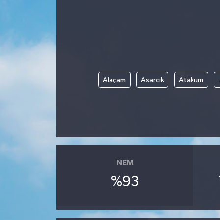
Gündem
Kültür Sanat
Magazin
Alaçam
Asarcık
Atakum
Politika
Sağlık
Spor
NEM
Teknoloji
%93
Yaşam
Yurttan