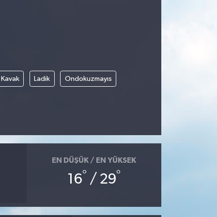
Kavak
Ladik
Ondokuzmayıs
EN DÜŞÜK / EN YÜKSEK
°
°
16
/ 29