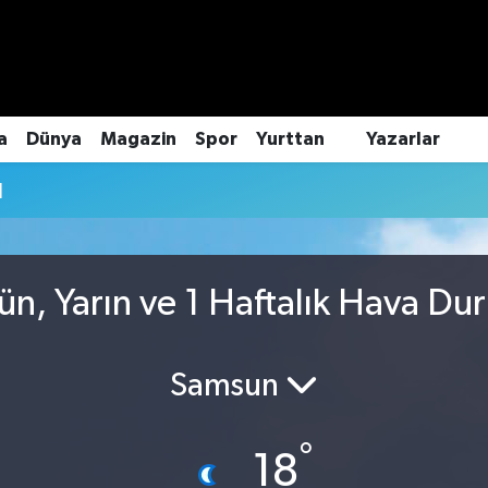
a
Dünya
Magazin
Spor
Yurttan
Yazarlar
u
ün, Yarın ve 1 Haftalık Hava Du
Samsun
°
18