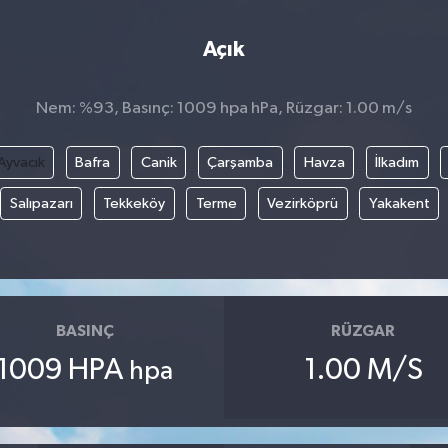
Açık
Nem: %93, Basınç: 1009 hpa hPa, Rüzgar: 1.00 m/s
Ayvacık
Bafra
Canik
Çarşamba
Havza
İlkadım
Salıpazarı
Tekkeköy
Terme
Vezirköprü
Yakakent
BASINÇ
RÜZGAR
1009 HPA
1.00 M/S
hpa