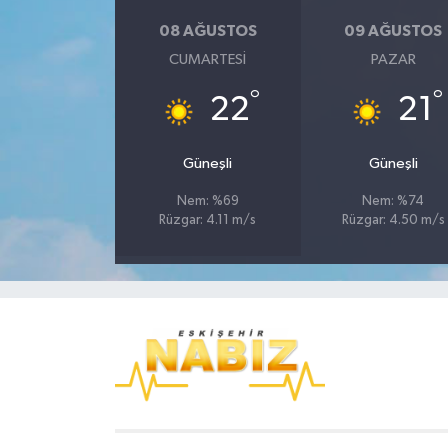
08 AĞUSTOS
09 AĞUSTOS
CUMARTESI
PAZAR
°
°
22
21
Güneşli
Güneşli
Nem: %69
Nem: %74
Rüzgar: 4.11 m/s
Rüzgar: 4.50 m/s