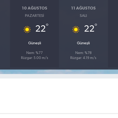
10 AĞUSTOS
11 AĞUSTOS
PAZARTESI
SALI
°
°
22
22
Güneşli
Güneşli
Nem: %77
Nem: %78
Rüzgar: 5.00 m/s
Rüzgar: 4.19 m/s