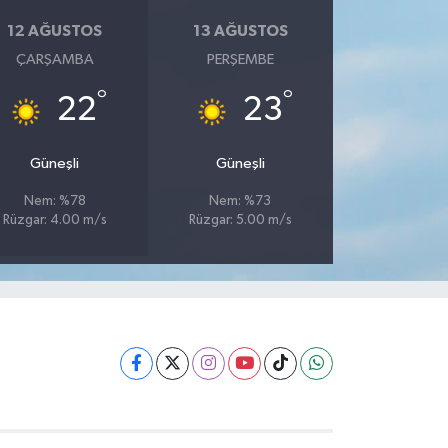
12 AĞUSTOS
13 AĞUSTOS
ÇARŞAMBA
PERŞEMBE
°
°
22
23
Güneşli
Güneşli
Nem: %78
Nem: %73
Rüzgar: 4.00 m/s
Rüzgar: 5.00 m/s