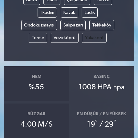
İlkadım
Kavak
Ladik
Ondokuzmayıs
Salıpazarı
Tekkeköy
Terme
Vezirköprü
Yakakent
NEM
BASINÇ
%55
1008 HPA
hpa
RÜZGAR
EN DÜŞÜK / EN YÜKSEK
°
°
4.00 M/S
19
/ 29