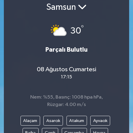
Samsun
Gündem
Kültür Sanat
°
30
Magazin
Parçalı Bulutlu
Politika
08 Ağustos Cumartesi
Sağlık
17:15
Spor
Nem: %55, Basınç: 1008 hpa hPa,
Teknoloji
Rüzgar: 4.00 m/s
Yaşam
Alaçam
Asarcık
Atakum
Ayvacık
Yurttan
Bafra
Canik
Çarşamba
Havza