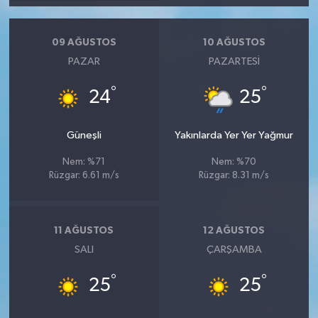
09 AĞUSTOS
10 AĞUSTOS
PAZAR
PAZARTESI
°
°
24
25
Güneşli
Yakınlarda Yer Yer Yağmur
Nem: %71
Nem: %70
Rüzgar: 6.61 m/s
Rüzgar: 8.31 m/s
11 AĞUSTOS
12 AĞUSTOS
SALI
ÇARŞAMBA
°
°
25
25