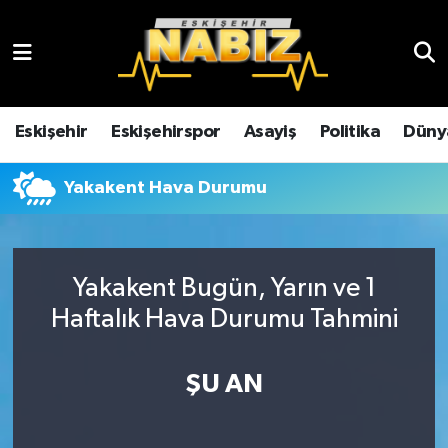
Asayiş
Eskişehir Hava Durumu
Çevre
Eskişehir Trafik Yoğunluk Haritası
Eskişehir
Eskişehirspor
Asayiş
Politika
Düny
Dünya
TFF 3.Lig 4.Grup Puan Durumu ve Fikstür
Yakakent Hava Durumu
Eğitim
Tüm Manşetler
Ekonomi
Son Dakika Haberleri
Yakakent Bugün, Yarın ve 1
Haftalık Hava Durumu Tahmini
Eskişehir
Haber Arşivi
ŞU AN
Eskişehirspor
Genel