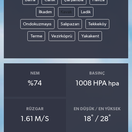
İlkadım
Kavak
Ladik
Ondokuzmayıs
Salıpazarı
Tekkeköy
Terme
Vezirköprü
Yakakent
NEM
BASINÇ
%74
1008 HPA
hpa
RÜZGAR
EN DÜŞÜK / EN YÜKSEK
°
°
1.61 M/S
18
/ 28