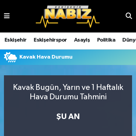
Asayiş
Eskişehir Hava Durumu
Çevre
Eskişehir Trafik Yoğunluk Haritası
Eskişehir
Eskişehirspor
Asayiş
Politika
Düny
Dünya
TFF 3.Lig 4.Grup Puan Durumu ve Fikstür
Kavak Hava Durumu
Eğitim
Tüm Manşetler
Ekonomi
Son Dakika Haberleri
Kavak Bugün, Yarın ve 1 Haftalık
Hava Durumu Tahmini
Eskişehir
Haber Arşivi
ŞU AN
Eskişehirspor
Genel