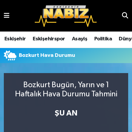
Asayiş
Eskişehir Hava Durumu
Çevre
Eskişehir Trafik Yoğunluk Haritası
Eskişehir
Eskişehirspor
Asayiş
Politika
Düny
Dünya
TFF 3.Lig 4.Grup Puan Durumu ve Fikstür
Bozkurt Hava Durumu
Eğitim
Tüm Manşetler
Ekonomi
Son Dakika Haberleri
Bozkurt Bugün, Yarın ve 1
Haftalık Hava Durumu Tahmini
Eskişehir
Haber Arşivi
ŞU AN
Eskişehirspor
Genel