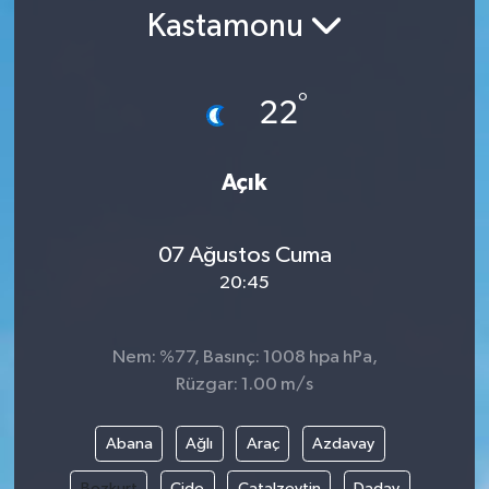
Kastamonu
Gündem
Kültür Sanat
°
22
Magazin
Açık
Politika
07 Ağustos Cuma
Sağlık
20:45
Spor
Nem: %77, Basınç: 1008 hpa hPa,
Teknoloji
Rüzgar: 1.00 m/s
Yaşam
Abana
Ağlı
Araç
Azdavay
Yurttan
Bozkurt
Cide
Çatalzeytin
Daday