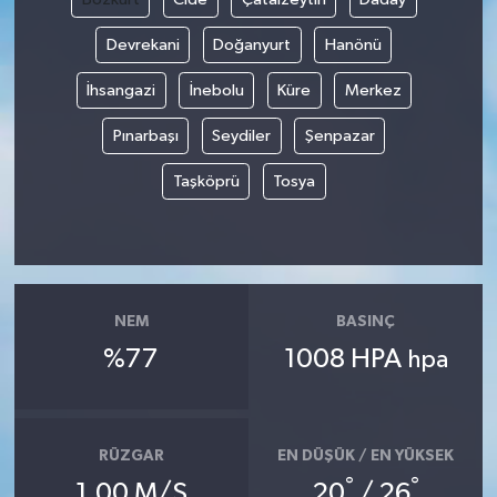
Devrekani
Doğanyurt
Hanönü
İhsangazi
İnebolu
Küre
Merkez
Pınarbaşı
Seydiler
Şenpazar
Taşköprü
Tosya
NEM
BASINÇ
%77
1008 HPA
hpa
RÜZGAR
EN DÜŞÜK / EN YÜKSEK
°
°
1.00 M/S
20
/ 26