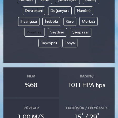
Devrekani
Doğanyurt
Hanönü
İhsangazi
İnebolu
Küre
Merkez
Pınarbaşı
Seydiler
Şenpazar
Taşköprü
Tosya
NEM
BASINÇ
%68
1011 HPA
hpa
RÜZGAR
EN DÜŞÜK / EN YÜKSEK
°
°
1.00 M/S
15
/ 29