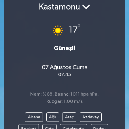
Kastamonu
Gündem
Kültür Sanat
°
17
Magazin
Güneşli
Politika
07 Ağustos Cuma
Sağlık
07:45
Spor
Nem: %68, Basınç: 1011 hpa hPa,
Teknoloji
Rüzgar: 1.00 m/s
Yaşam
Abana
Ağlı
Araç
Azdavay
Yurttan
Bozkurt
Cide
Çatalzeytin
Daday