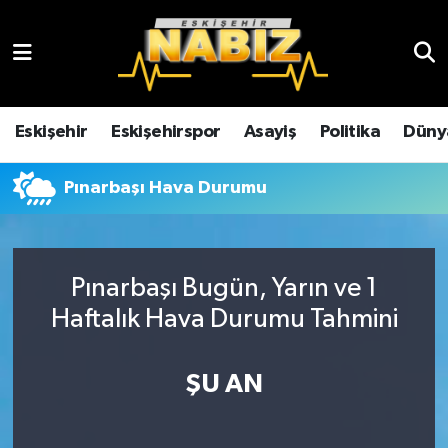
Asayiş
Eskişehir Hava Durumu
Çevre
Eskişehir Trafik Yoğunluk Haritası
Eskişehir
Eskişehirspor
Asayiş
Politika
Düny
Dünya
TFF 3.Lig 4.Grup Puan Durumu ve Fikstür
Pınarbaşı Hava Durumu
Eğitim
Tüm Manşetler
Ekonomi
Son Dakika Haberleri
Pınarbaşı Bugün, Yarın ve 1
Haftalık Hava Durumu Tahmini
Eskişehir
Haber Arşivi
ŞU AN
Eskişehirspor
Genel