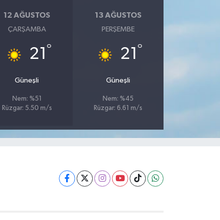
12 AĞUSTOS
13 AĞUSTOS
ÇARŞAMBA
PERŞEMBE
°
°
21
21
Güneşli
Güneşli
Nem: %51
Nem: %45
Rüzgar: 5.50 m/s
Rüzgar: 6.61 m/s