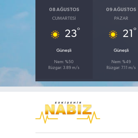
08 AĞUSTOS
09 AĞUSTOS
CUMARTESI
PAZAR
°
°
23
21
Güneşli
Güneşli
Nem: %50
Nem: %49
Rüzgar: 3.89 m/s
Rüzgar: 7.11 m/s