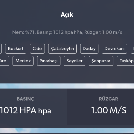
Açık
Nem: %71, Basınç: 1012 hpa hPa, Rüzgar: 1.00 m/s
Bozkurt
Cide
Çatalzeytin
Daday
Devrekani
üre
Merkez
Pınarbaşı
Seydiler
Şenpazar
Taşköp
BASINÇ
RÜZGAR
1012 HPA
1.00 M/S
hpa