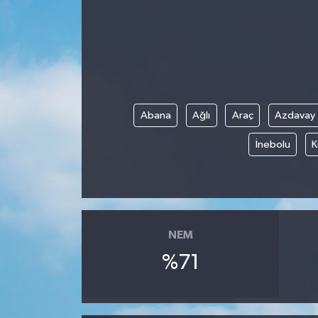
Gündem
Kültür Sanat
Magazin
Abana
Ağlı
Araç
Azdavay
Politika
İnebolu
K
Sağlık
Spor
NEM
Teknoloji
%71
Yaşam
Yurttan