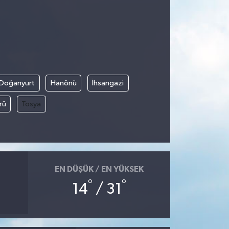
Doğanyurt
Hanönü
İhsangazi
rü
Tosya
EN DÜŞÜK / EN YÜKSEK
°
°
14
/ 31