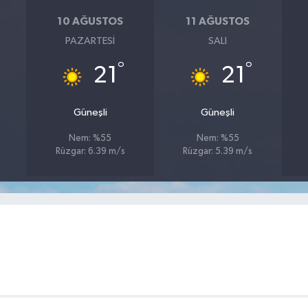
10 AĞUSTOS
11 AĞUSTOS
PAZARTESI
SALI
°
°
21
21
Güneşli
Güneşli
Nem: %55
Nem: %55
Rüzgar: 6.39 m/s
Rüzgar: 5.39 m/s