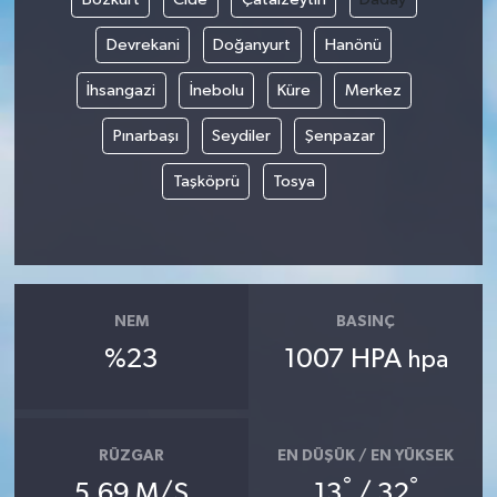
Devrekani
Doğanyurt
Hanönü
İhsangazi
İnebolu
Küre
Merkez
Pınarbaşı
Seydiler
Şenpazar
Taşköprü
Tosya
NEM
BASINÇ
%23
1007 HPA
hpa
RÜZGAR
EN DÜŞÜK / EN YÜKSEK
°
°
5.69 M/S
13
/ 32