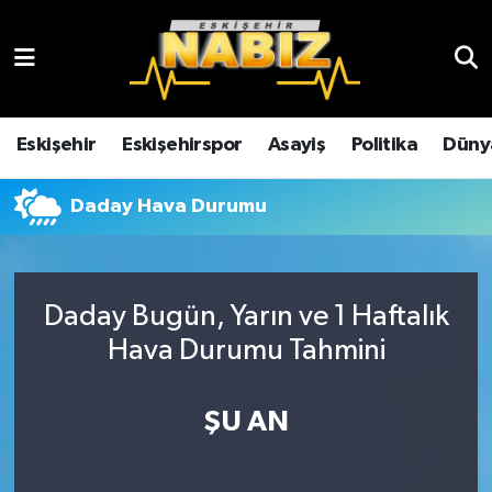
Asayiş
Eskişehir Hava Durumu
Çevre
Eskişehir Trafik Yoğunluk Haritası
Eskişehir
Eskişehirspor
Asayiş
Politika
Düny
Dünya
TFF 3.Lig 4.Grup Puan Durumu ve Fikstür
Daday Hava Durumu
Eğitim
Tüm Manşetler
Ekonomi
Son Dakika Haberleri
Daday Bugün, Yarın ve 1 Haftalık
Hava Durumu Tahmini
Eskişehir
Haber Arşivi
ŞU AN
Eskişehirspor
Genel