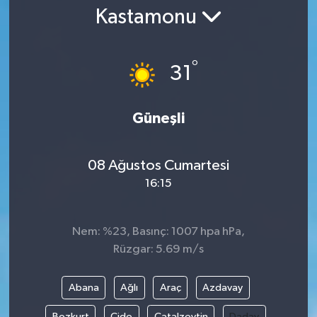
Kastamonu
Gündem
Kültür Sanat
°
31
Magazin
Güneşli
Politika
08 Ağustos Cumartesi
Sağlık
16:15
Spor
Nem: %23, Basınç: 1007 hpa hPa,
Teknoloji
Rüzgar: 5.69 m/s
Yaşam
Abana
Ağlı
Araç
Azdavay
Yurttan
Bozkurt
Cide
Çatalzeytin
Daday