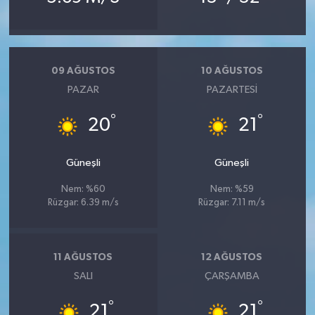
09 AĞUSTOS
10 AĞUSTOS
PAZAR
PAZARTESI
°
°
20
21
Güneşli
Güneşli
Nem: %60
Nem: %59
Rüzgar: 6.39 m/s
Rüzgar: 7.11 m/s
11 AĞUSTOS
12 AĞUSTOS
SALI
ÇARŞAMBA
°
°
21
21