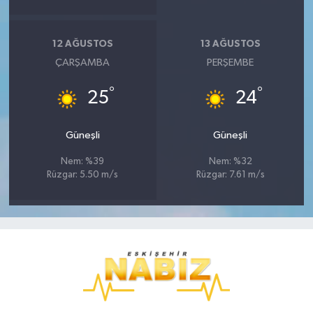
12 AĞUSTOS
13 AĞUSTOS
ÇARŞAMBA
PERŞEMBE
°
°
25
24
Güneşli
Güneşli
Nem: %39
Nem: %32
Rüzgar: 5.50 m/s
Rüzgar: 7.61 m/s