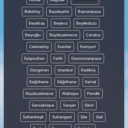
Bakırköy
Başakşehir
Bayrampaşa
Beşiktaş
Beykoz
Beylikdüzü
Beyoğlu
Büyükçekmece
Çatalca
Çekmeköy
Esenler
Esenyurt
Eyüpsultan
Fatih
Gaziosmanpaşa
Güngören
Istanbul
Kadıköy
Kağıthane
Kâğıthane
Kartal
Küçükçekmece
Maltepe
Pendik
Sancaktepe
Sarıyer
Silivri
Sultanbeyli
Sultangazi
Şile
Şişli