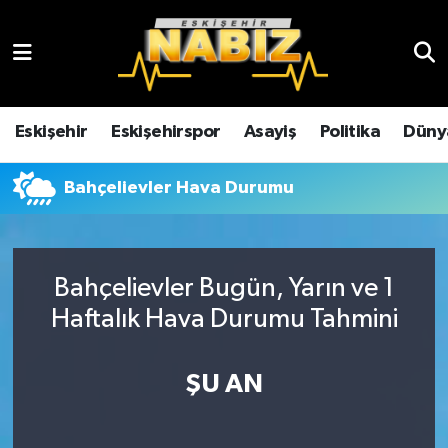
Asayiş
Eskişehir Hava Durumu
Çevre
Eskişehir Trafik Yoğunluk Haritası
Eskişehir
Eskişehirspor
Asayiş
Politika
Düny
Dünya
TFF 3.Lig 4.Grup Puan Durumu ve Fikstür
Bahçelievler Hava Durumu
Eğitim
Tüm Manşetler
Ekonomi
Son Dakika Haberleri
Bahçelievler Bugün, Yarın ve 1
Haftalık Hava Durumu Tahmini
Eskişehir
Haber Arşivi
ŞU AN
Eskişehirspor
Genel