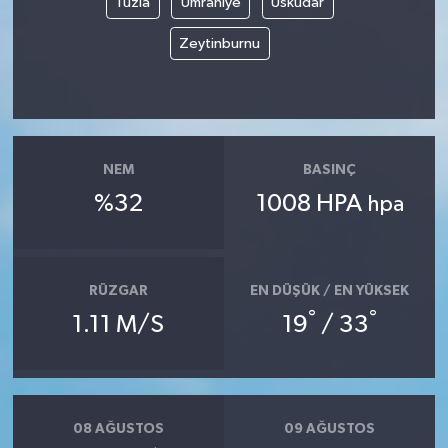
Tuzla
Ümraniye
Üsküdar
Zeytinburnu
NEM
BASINÇ
%32
1008 HPA
hpa
RÜZGAR
EN DÜŞÜK / EN YÜKSEK
°
°
1.11 M/S
19
/ 33
08 AĞUSTOS
09 AĞUSTOS