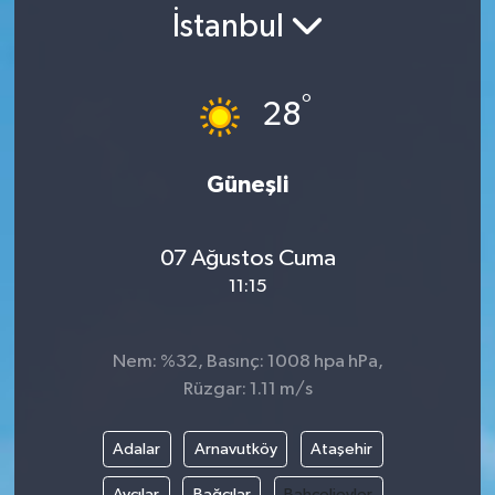
İstanbul
Gündem
Kültür Sanat
°
28
Magazin
Güneşli
Politika
07 Ağustos Cuma
Sağlık
11:15
Spor
Nem: %32, Basınç: 1008 hpa hPa,
Teknoloji
Rüzgar: 1.11 m/s
Yaşam
Adalar
Arnavutköy
Ataşehir
Yurttan
Avcılar
Bağcılar
Bahçelievler