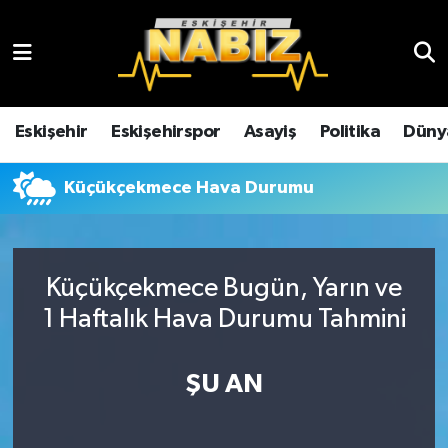
Asayiş
Eskişehir Hava Durumu
Çevre
Eskişehir Trafik Yoğunluk Haritası
Eskişehir
Eskişehirspor
Asayiş
Politika
Düny
Dünya
TFF 3.Lig 4.Grup Puan Durumu ve Fikstür
Küçükçekmece Hava Durumu
Eğitim
Tüm Manşetler
Ekonomi
Son Dakika Haberleri
Küçükçekmece Bugün, Yarın ve
1 Haftalık Hava Durumu Tahmini
Eskişehir
Haber Arşivi
ŞU AN
Eskişehirspor
Genel