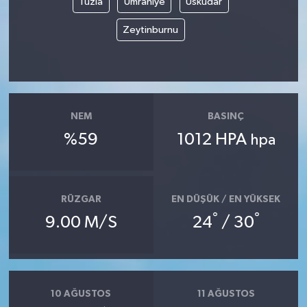
Tuzla
Ümraniye
Üsküdar
Zeytinburnu
NEM
BASINÇ
%59
1012 HPA
hpa
RÜZGAR
EN DÜŞÜK / EN YÜKSEK
°
°
9.00 M/S
24
/ 30
10 AĞUSTOS
11 AĞUSTOS