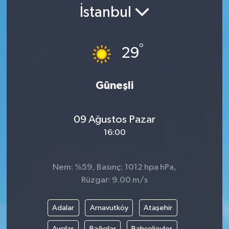
İstanbul
Gündem
Kültür Sanat
°
29
Magazin
Güneşli
Politika
09 Ağustos Pazar
Sağlık
16:00
Spor
Nem: %59, Basınç: 1012 hpa hPa,
Teknoloji
Rüzgar: 9.00 m/s
Yaşam
Adalar
Arnavutköy
Ataşehir
Yurttan
Avcılar
Bağcılar
Bahçelievler