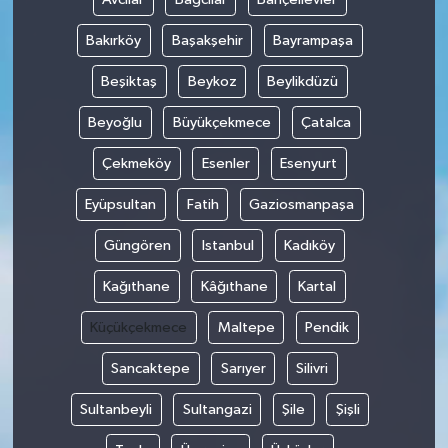
Bakırköy
Başakşehir
Bayrampaşa
Beşiktaş
Beykoz
Beylikdüzü
Beyoğlu
Büyükçekmece
Çatalca
Çekmeköy
Esenler
Esenyurt
Eyüpsultan
Fatih
Gaziosmanpaşa
Güngören
Istanbul
Kadıköy
Kağıthane
Kâğıthane
Kartal
Küçükçekmece
Maltepe
Pendik
Sancaktepe
Sarıyer
Silivri
Sultanbeyli
Sultangazi
Şile
Şişli