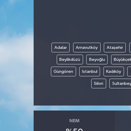
Gündem
Kültür Sanat
Magazin
Adalar
Arnavutköy
Ataşehir
Politika
Beylikdüzü
Beyoğlu
Büyükçe
Sağlık
Güngören
Istanbul
Kadıköy
Silivri
Sultanbey
Spor
Teknoloji
Yaşam
NEM
Yurttan