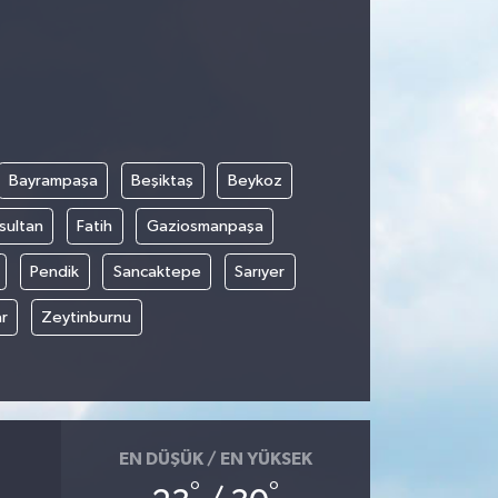
Bayrampaşa
Beşiktaş
Beykoz
sultan
Fatih
Gaziosmanpaşa
Pendik
Sancaktepe
Sarıyer
r
Zeytinburnu
EN DÜŞÜK / EN YÜKSEK
°
°