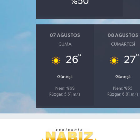
%50
07 AĞUSTOS
08 AĞUSTOS
CUMA
CUMARTESI
°
°
26
27
Güneşli
Güneşli
Nem: %69
Nem: %65
Rüzgar: 5.61 m/s
Rüzgar: 6.81 m/s