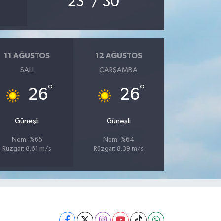
23
/ 30
11 AĞUSTOS
12 AĞUSTOS
SALI
ÇARŞAMBA
°
°
26
26
Güneşli
Güneşli
Nem: %65
Nem: %64
Rüzgar: 8.61 m/s
Rüzgar: 8.39 m/s