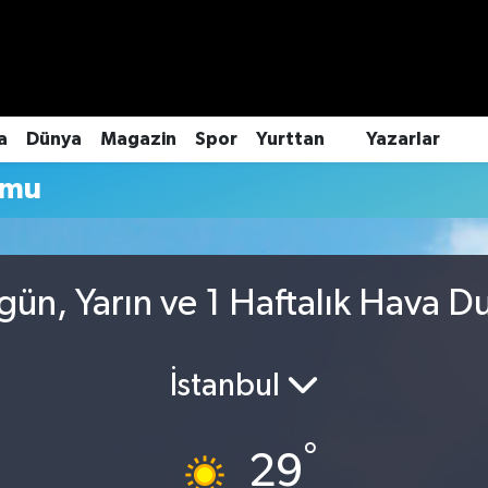
a
Dünya
Magazin
Spor
Yurttan
Yazarlar
umu
ün, Yarın ve 1 Haftalık Hava 
İstanbul
°
29