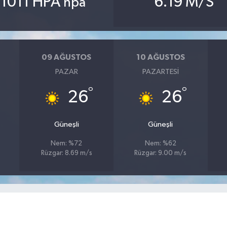
1011 HPA
6.19 M/S
hpa
09 AĞUSTOS
10 AĞUSTOS
PAZAR
PAZARTESI
°
°
26
26
Güneşli
Güneşli
Nem: %72
Nem: %62
Rüzgar: 8.69 m/s
Rüzgar: 9.00 m/s