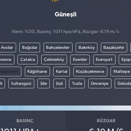
Güneşli
Nem: %50, Basınç: 1011 hpa hPa, Rüzgar: 6.19 m/s
Avcılar
Bağcılar
Bahçelievler
Bakırköy
Başakşehir
kmece
Çatalca
Çekmeköy
Esenler
Esenyurt
Eyüp
Kağıthane
Kâğıthane
Kartal
Küçükçekmece
Maltepe
li
Sultangazi
Şile
Şişli
Tuzla
Ümraniye
Üsküda
BASINÇ
RÜZGAR