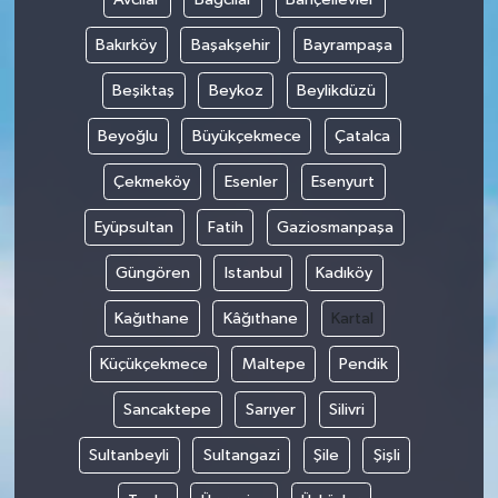
Bakırköy
Başakşehir
Bayrampaşa
Beşiktaş
Beykoz
Beylikdüzü
Beyoğlu
Büyükçekmece
Çatalca
Çekmeköy
Esenler
Esenyurt
Eyüpsultan
Fatih
Gaziosmanpaşa
Güngören
Istanbul
Kadıköy
Kağıthane
Kâğıthane
Kartal
Küçükçekmece
Maltepe
Pendik
Sancaktepe
Sarıyer
Silivri
Sultanbeyli
Sultangazi
Şile
Şişli