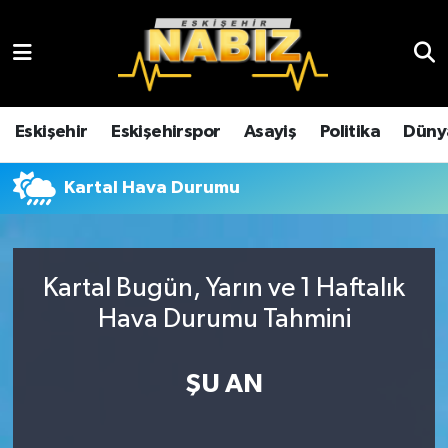
Asayiş
Eskişehir Hava Durumu
Çevre
Eskişehir Trafik Yoğunluk Haritası
Eskişehir
Eskişehirspor
Asayiş
Politika
Düny
Dünya
TFF 3.Lig 4.Grup Puan Durumu ve Fikstür
Kartal Hava Durumu
Eğitim
Tüm Manşetler
Ekonomi
Son Dakika Haberleri
Kartal Bugün, Yarın ve 1 Haftalık
Hava Durumu Tahmini
Eskişehir
Haber Arşivi
ŞU AN
Eskişehirspor
Genel