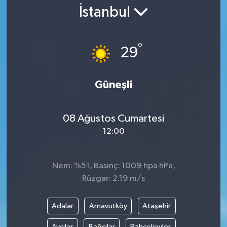
İstanbul
Gündem
Kültür Sanat
°
29
Magazin
Güneşli
Politika
08 Ağustos Cumartesi
Sağlık
12:00
Spor
Nem: %51, Basınç: 1009 hpa hPa,
Teknoloji
Rüzgar: 2.19 m/s
Yaşam
Adalar
Arnavutköy
Ataşehir
Yurttan
Avcılar
Bağcılar
Bahçelievler