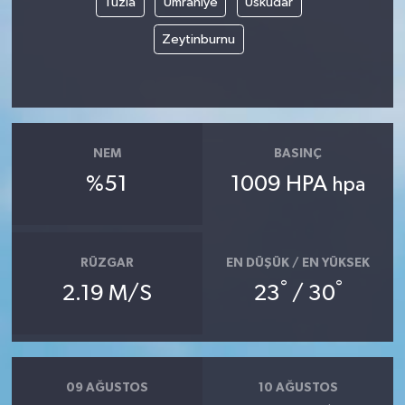
Tuzla
Ümraniye
Üsküdar
Zeytinburnu
NEM
BASINÇ
%51
1009 HPA
hpa
RÜZGAR
EN DÜŞÜK / EN YÜKSEK
°
°
2.19 M/S
23
/ 30
09 AĞUSTOS
10 AĞUSTOS